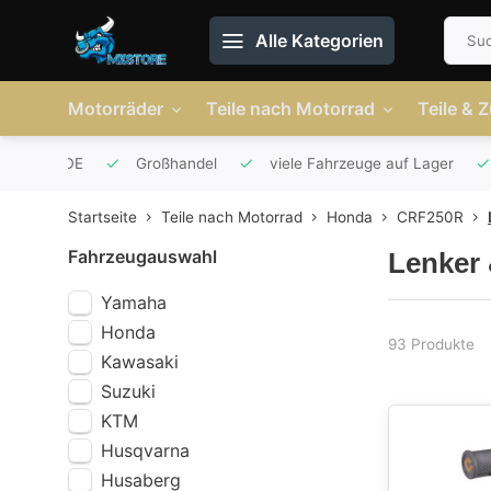
Alle Kategorien
Motorräder
Teile nach Motorrad
Teile & 
r AT und DE
Großhandel
viele Fahrzeuge auf Lager
Startseite
Teile nach Motorrad
Honda
CRF250R
Fahrzeugauswahl
Lenker
Yamaha
Honda
93 Produkte
Kawasaki
Suzuki
KTM
Husqvarna
Husaberg