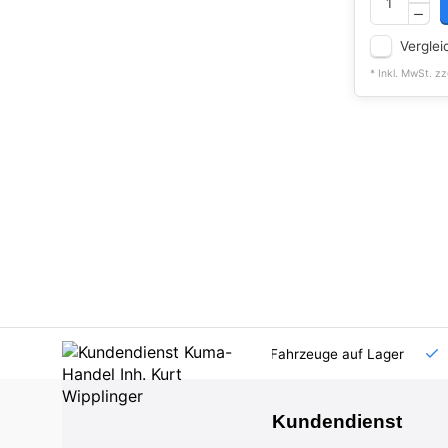
Verglei
* Inkl. MwSt. zz
AT und DE
Großhandel
viele Fahrzeuge auf Lager
Kundendienst