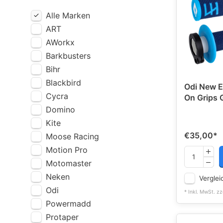
Alle Marken
ART
AWorkx
Barkbusters
Bihr
Blackbird
Odi New E
Cycra
On Grips 
Domino
Kite
€35,00
*
Moose Racing
Motion Pro
Motomaster
Neken
Verglei
Odi
* Inkl. MwSt. zz
Powermadd
Protaper