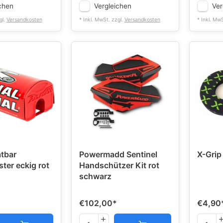
chen
Vergleichen
Ver
gl.
Versandkosten
* Inkl. MwSt. zzgl.
Versandkosten
* Inkl. Mw
atbar
Powermadd Sentinel
X-Grip
ter eckig rot
Handschützer Kit rot
schwarz
€102,00
*
€4,90