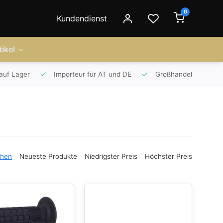
0
Kundendienst
ikel
auf Lager
Importeur für AT und DE
Großhandel
ehen
Neueste Produkte
Niedrigster Preis
Höchster Preis