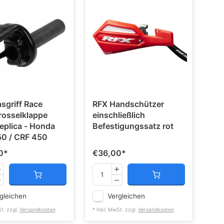
sgriff Race
RFX Handschützer
osselklappe
einschließlich
plica - Honda
Befestigungssatz rot
0 / CRF 450
0
*
€36,00
*
gleichen
Vergleichen
St. zzgl.
Versandkosten
* Inkl. MwSt. zzgl.
Versandkosten