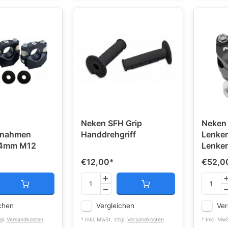
Neken SFH Grip
Neken
fnahmen
Handdrehgriff
Lenke
,4mm M12
Lenke
€12,00
*
€52,0
chen
Vergleichen
Ver
gl.
Versandkosten
* Inkl. MwSt. zzgl.
Versandkosten
* Inkl. Mw