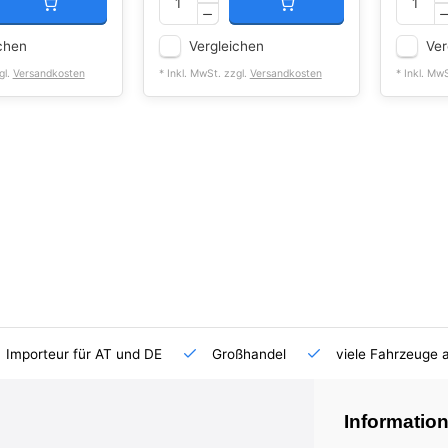
chen
Vergleichen
Ver
gl.
Versandkosten
* Inkl. MwSt. zzgl.
Versandkosten
* Inkl. Mw
Importeur für AT und DE
Großhandel
viele Fahrzeuge 
Informatio