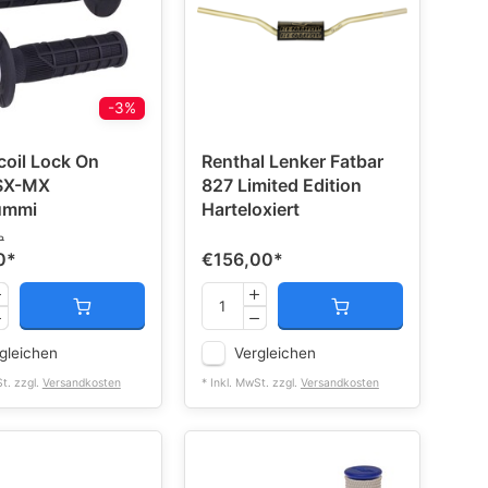
-3%
coil Lock On
Renthal Lenker Fatbar
 SX-MX
827 Limited Edition
ummi
Harteloxiert
P
0
*
€156,00
*
gleichen
Vergleichen
St. zzgl.
Versandkosten
* Inkl. MwSt. zzgl.
Versandkosten