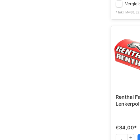
Verglei
* Inkl. MwSt. zz
Renthal F
Lenkerpols
€34,00
*