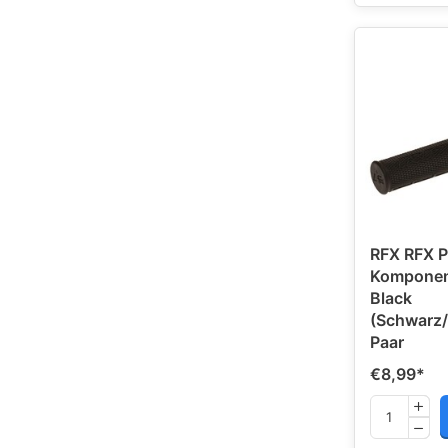
RFX RFX P
Komponent
Black
(Schwarz
Paar
€8,99
*