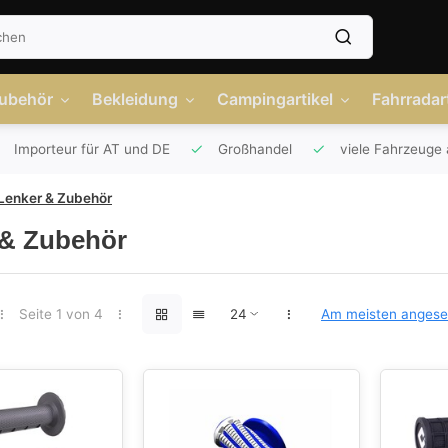
Zubehör
Bekleidung
Campingartikel
Fahrradart
Importeur für AT und DE
Großhandel
viele Fahrzeuge 
Lenker & Zubehör
 & Zubehör
Seite 1 von 4
Am meisten anges