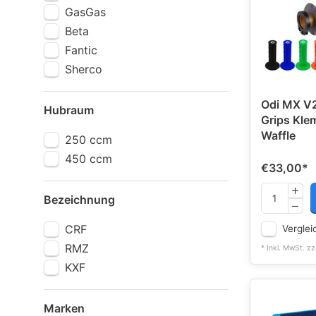
GasGas
Beta
Fantic
Sherco
Odi MX V2
Hubraum
Grips Klem
Waffle
250 ccm
450 ccm
€33,00
*
Bezeichnung
CRF
Verglei
RMZ
* Inkl. MwSt. zz
KXF
Marken