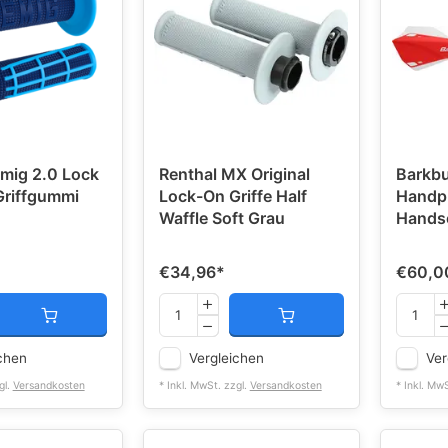
mig 2.0 Lock
Renthal MX Original
Barkb
Griffgummi
Lock-On Griffe Half
Handpr
Waffle Soft Grau
Hands
€34,96
*
€60,0
chen
Vergleichen
Ver
gl.
Versandkosten
* Inkl. MwSt. zzgl.
Versandkosten
* Inkl. Mw