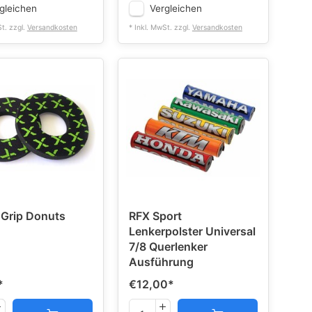
gleichen
Vergleichen
St. zzgl.
Versandkosten
* Inkl. MwSt. zzgl.
Versandkosten
 Grip Donuts
RFX Sport
Lenkerpolster Universal
7/8 Querlenker
Ausführung
*
€12,00
*