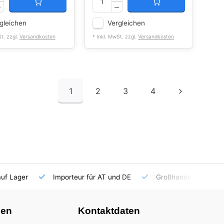
gleichen
Vergleichen
St. zzgl.
Versandkosten
* Inkl. MwSt. zzgl.
Versandkosten
1
2
3
4
auf Lager
Importeur für AT und DE
Großhandel
nen
Kontaktdaten