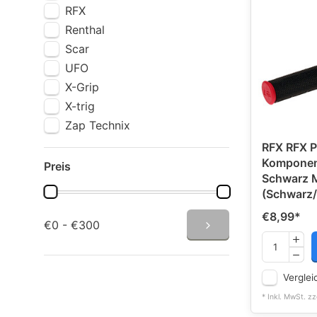
RFX
Renthal
Scar
UFO
X-Grip
X-trig
Zap Technix
RFX RFX P
Komponent
Preis
Schwarz M
(Schwarz/
€8,99
*
€0 - €300
Verglei
* Inkl. MwSt. zz