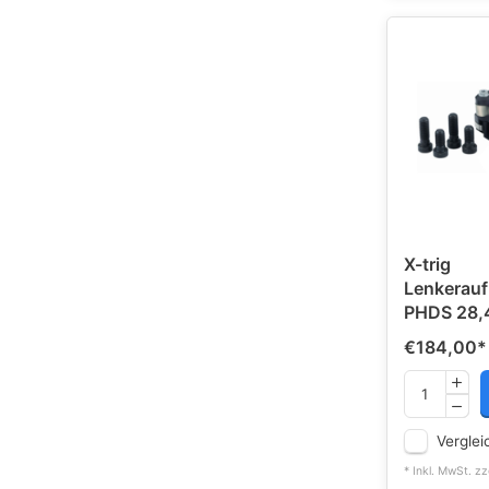
X-trig
Lenkerau
PHDS 28
€184,00
*
Verglei
* Inkl. MwSt. zz