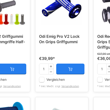
 Griffgummi
Odi Emig Pro V2 Lock
Odi Re
mgriffe Half-
On Grips Griffgummi
Grips
Griffg
€37,00
UV
€39,99
*
€36,0
chen
Vergleichen
Ver
gl.
Versandkosten
* Inkl. MwSt. zzgl.
Versandkosten
* Inkl. Mw