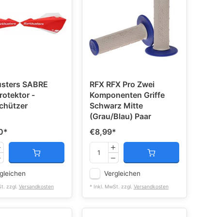
usters SABRE
RFX RFX Pro Zwei
otektor -
Komponenten Griffe
chützer
Schwarz Mitte
(Grau/Blau) Paar
0
*
€8,99
*
gleichen
Vergleichen
St. zzgl.
Versandkosten
* Inkl. MwSt. zzgl.
Versandkosten