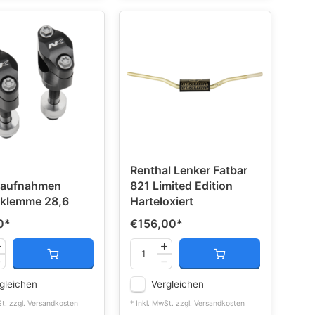
Renthal Lenker Fatbar
raufnahmen
821 Limited Edition
rklemme 28,6
Harteloxiert
0
*
€156,00
*
gleichen
Vergleichen
St. zzgl.
Versandkosten
* Inkl. MwSt. zzgl.
Versandkosten