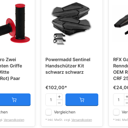
ro Zwei
Powermadd Sentinel
RFX Ga
en Griffe
Handschützer Kit
Renndr
itte
schwarz schwarz
OEM Re
Rot) Paar
CRF 25
€102,00
*
€24,0
chen
Vergleichen
Ver
gl.
Versandkosten
* Inkl. MwSt. zzgl.
Versandkosten
* Inkl. Mw