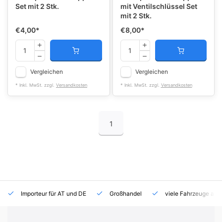
Set mit 2 Stk.
mit Ventilschlüssel Set
mit 2 Stk.
€4,00
*
€8,00
*
Vergleichen
Vergleichen
* Inkl. MwSt. zzgl.
Versandkosten
* Inkl. MwSt. zzgl.
Versandkosten
1
Importeur für AT und DE
Großhandel
viele Fahrzeuge auf