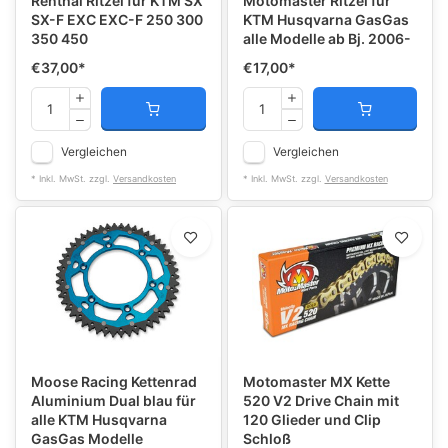
Renthal Ritzel für KTM SX
Motomaster Ritzel für
SX-F EXC EXC-F 250 300
KTM Husqvarna GasGas
350 450
alle Modelle ab Bj. 2006-
€37,00
*
€17,00
*
Vergleichen
Vergleichen
* Inkl. MwSt. zzgl.
Versandkosten
* Inkl. MwSt. zzgl.
Versandkosten
Moose Racing Kettenrad
Motomaster MX Kette
Aluminium Dual blau für
520 V2 Drive Chain mit
alle KTM Husqvarna
120 Glieder und Clip
GasGas Modelle
Schloß