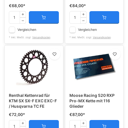
€68,00
*
€84,00
*
Vergleichen
Vergleichen
* Inkl. MwSt. zzgl.
Versandkosten
* Inkl. MwSt. zzgl.
Versandkosten
Renthal Kettenrad für
Moose Racing 520 RXP
KTM SX SX-F EXC EXC-F
Pro-MX Kette mit 116
/ Husqvarna TC FE
Glieder
€72,00
*
€87,00
*