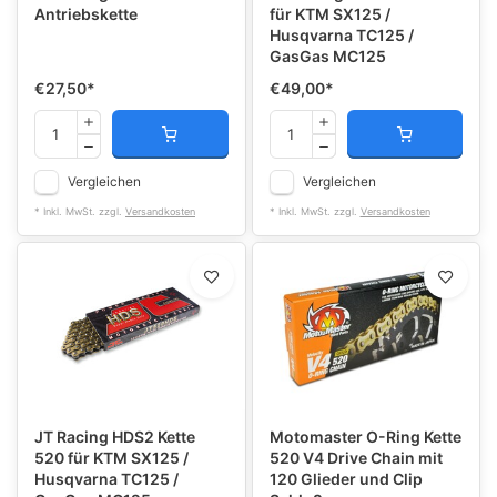
Antriebskette
für KTM SX125 /
Husqvarna TC125 /
GasGas MC125
€27,50
*
€49,00
*
Vergleichen
Vergleichen
* Inkl. MwSt. zzgl.
Versandkosten
* Inkl. MwSt. zzgl.
Versandkosten
JT Racing HDS2 Kette
Motomaster O-Ring Kette
520 für KTM SX125 /
520 V4 Drive Chain mit
Husqvarna TC125 /
120 Glieder und Clip