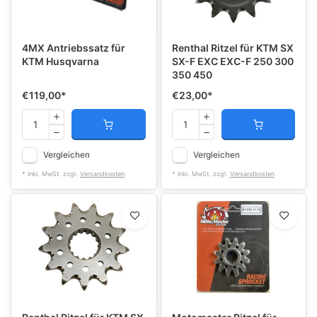
4MX Antriebssatz für
Renthal Ritzel für KTM SX
KTM Husqvarna
SX-F EXC EXC-F 250 300
350 450
€119,00
*
€23,00
*
Vergleichen
Vergleichen
* Inkl. MwSt. zzgl.
Versandkosten
* Inkl. MwSt. zzgl.
Versandkosten