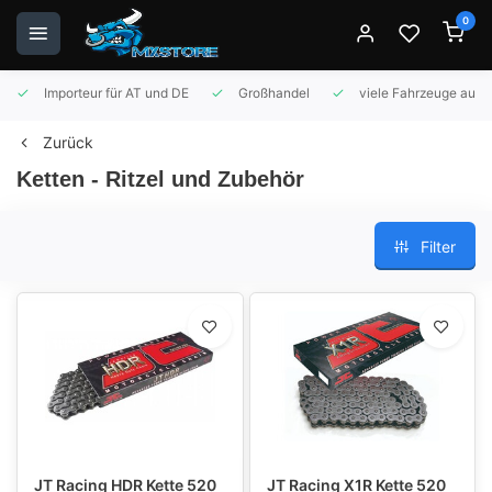
0
Importeur für AT und DE
Großhandel
viele Fahrzeuge auf 
Zurück
Ketten - Ritzel und Zubehör
Filter
JT Racing HDR Kette 520
JT Racing X1R Kette 520