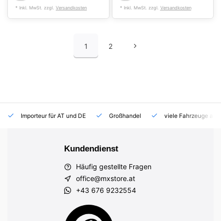
* Inkl. MwSt. zzgl.
Versandkosten
* Inkl. MwSt. zzgl.
Versandkosten
1
2
Importeur für AT und DE
Großhandel
viele Fahrzeuge auf
Kundendienst
Häufig gestellte Fragen
office@mxstore.at
+43 676 9232554