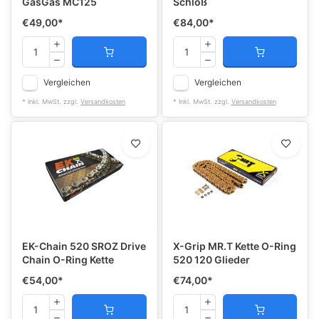
GasGas MC125
Schloß
€49,00
*
€84,00
*
Vergleichen
Vergleichen
* Inkl. MwSt. zzgl.
Versandkosten
* Inkl. MwSt. zzgl.
Versandkosten
EK-Chain 520 SROZ Drive
X-Grip MR.T Kette O-Ring
Chain O-Ring Kette
520 120 Glieder
€54,00
*
€74,00
*