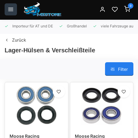
0
Importeur für AT und DE
Großhandel
viele Fahrzeuge auf 
Zurück
Lager-Hülsen & Verschleißteile
Filter
Moose Racing
Moose Racing