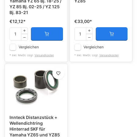
Yamaha YZ 65 Bj. 18-25 /
YZ85
YZ 85 Bj. 02-25 / YZ 125
Bj. 83-21
€12,12
*
€33,00
*
Vergleichen
Vergleichen
* Inkl. MwSt. zzgl.
Versandkosten
* Inkl. MwSt. zzgl.
Versandkosten
Innteck Distanzstück +
Wellendichtring
Hinterrad SKF für
Yamaha YZ65 und YZ85