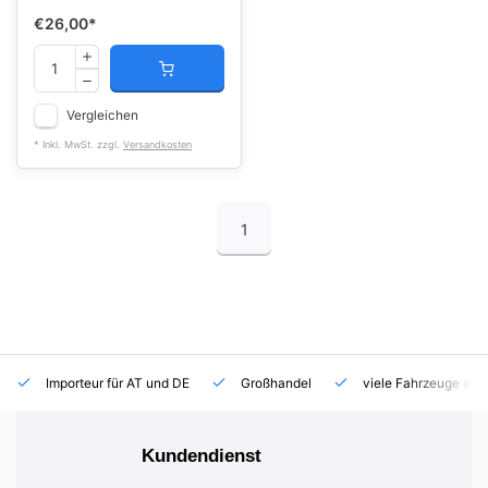
€26,00
*
Vergleichen
* Inkl. MwSt. zzgl.
Versandkosten
1
Importeur für AT und DE
Großhandel
viele Fahrzeuge auf
Kundendienst