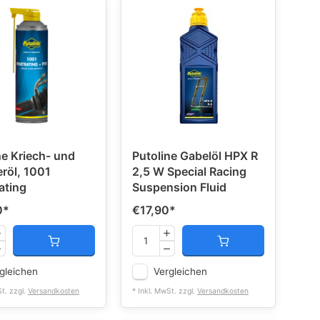
ne Kriech- und
Putoline Gabelöl HPX R
röl, 1001
2,5 W Special Racing
ating
Suspension Fluid
0
*
€17,90
*
gleichen
Vergleichen
St. zzgl.
Versandkosten
* Inkl. MwSt. zzgl.
Versandkosten