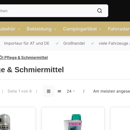
Zubehör
Bekleidung
Campingartikel
Fahrradart
Importeur für AT und DE
Großhandel
viele Fahrzeuge 
Öl Pflege & Schmiermittel
ge & Schmiermittel
Seite 1 von 6
Am meisten anges