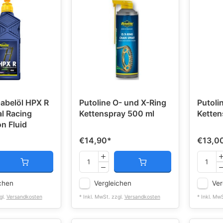
Gabelöl HPX R
Putoline O- und X-Ring
Putoli
l Racing
Kettenspray 500 ml
Ketten
n Fluid
€14,90
*
€13,0
chen
Vergleichen
Ver
gl.
Versandkosten
* Inkl. MwSt. zzgl.
Versandkosten
* Inkl. Mw