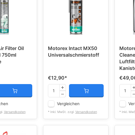
r Filter Oil
Motorex Intact MX50
Motorex
öl 750ml
Universalschmierstoff
Cleane
e
Luftfil
Kanist
€12,90
*
€49,0
chen
Vergleichen
Ver
gl.
Versandkosten
* Inkl. MwSt. zzgl.
Versandkosten
* Inkl. Mw