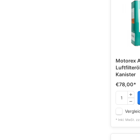
Motorex Ai
Luftfilterö
Kanister
€78,00
*
Verglei
* Inkl. MwSt. zz