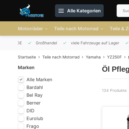
Alle Kategorien
Motorräder
Teile nach Motorrad
Teile & 
r AT und DE
Großhandel
viele Fahrzeuge auf Lager
Startseite
Teile nach Motorrad
Yamaha
YZ250F
Marken
Öl Pfle
Alle Marken
Bardahl
134 Produkte
Bel Ray
Berner
DID
Eurolub
Frago