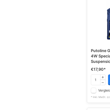
Putoline 
4W Specia
Suspensio
€17,90
*
Verglei
* Inkl. MwSt. zz