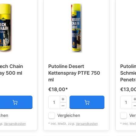
Tech Chain
Putoline Desert
Putoli
ay 500 ml
Kettenspray PTFE 750
Schmie
ml
Penetr
€18,00
*
€13,0
chen
Vergleichen
Ver
gl.
Versandkosten
* Inkl. MwSt. zzgl.
Versandkosten
* Inkl. Mw