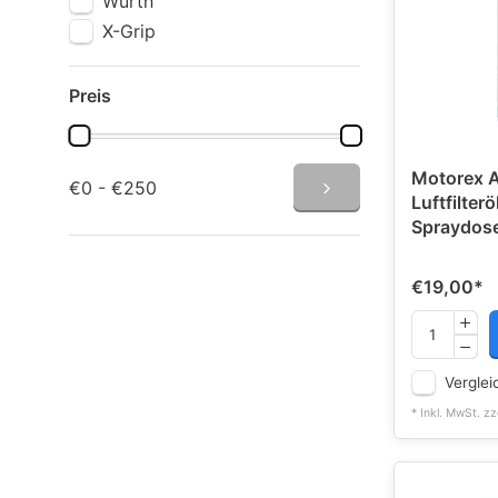
Würth
X-Grip
Preis
Motorex Ai
€0 - €250
Luftfilter
Spraydos
€19,00
*
Verglei
* Inkl. MwSt. zz