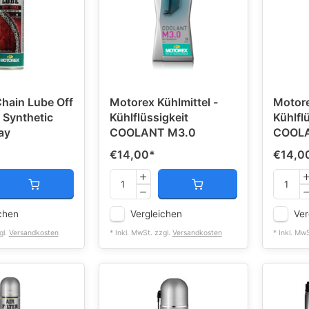
hain Lube Off
Motorex Kühlmittel -
Motore
 Synthetic
Kühlflüssigkeit
Kühlfl
ay
COOLANT M3.0
COOLA
€14,00
*
€14,0
chen
Vergleichen
Ver
gl.
Versandkosten
* Inkl. MwSt. zzgl.
Versandkosten
* Inkl. Mw