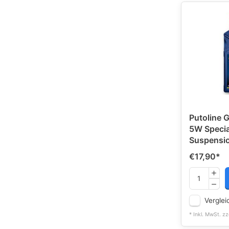
Putoline 
5W Specia
Suspensio
€17,90
*
Verglei
* Inkl. MwSt. zz