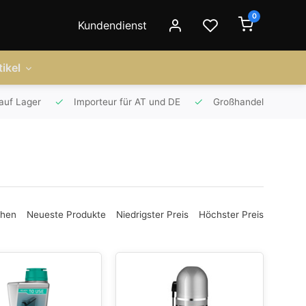
0
Kundendienst
ikel
auf Lager
Importeur für AT und DE
Großhandel
ehen
Neueste Produkte
Niedrigster Preis
Höchster Preis