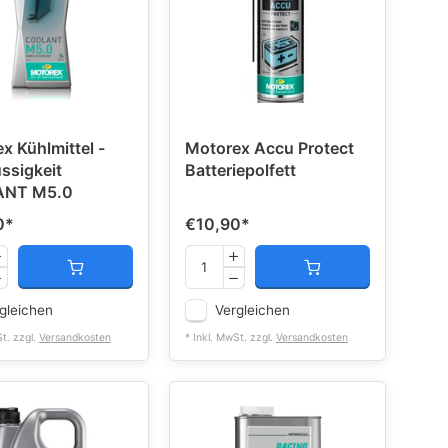
x Kühlmittel -
Motorex Accu Protect
üssigkeit
Batteriepolfett
NT M5.0
0
*
€10,90
*
gleichen
Vergleichen
St. zzgl.
Versandkosten
* Inkl. MwSt. zzgl.
Versandkosten