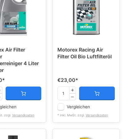
 Air Filter
Motorex Racing Air
r
Filter Oil Bio Luftfilteröl
terreiniger 4 Liter
er
0
*
€23,00
*
gleichen
Vergleichen
St. zzgl.
Versandkosten
* Inkl. MwSt. zzgl.
Versandkosten