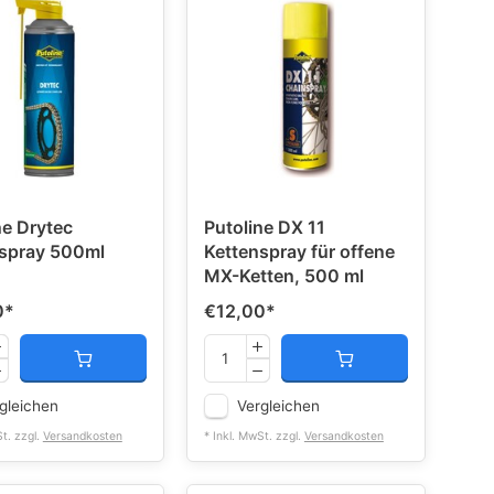
ne Drytec
Putoline DX 11
spray 500ml
Kettenspray für offene
MX-Ketten, 500 ml
0
*
€12,00
*
gleichen
Vergleichen
St. zzgl.
Versandkosten
* Inkl. MwSt. zzgl.
Versandkosten