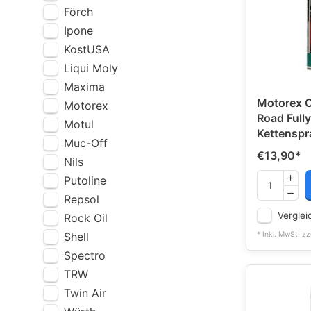
Förch
Ipone
KostUSA
Liqui Moly
Maxima
Motorex C
Motorex
Road Fully
Motul
Kettenspr
Muc-Off
€13,90
*
Nils
Putoline
Repsol
Verglei
Rock Oil
Shell
* Inkl. MwSt. zz
Spectro
TRW
Twin Air