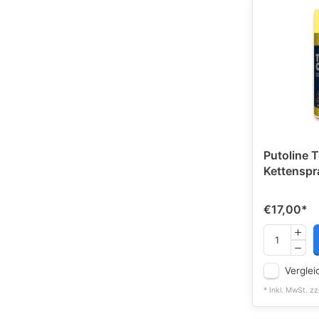
Putoline 
Kettenspr
€17,00
*
Verglei
* Inkl. MwSt. zz