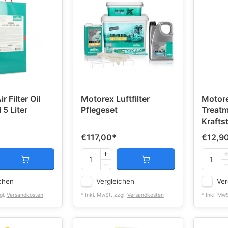
r Filter Oil
Motorex Luftfilter
Motore
l 5 Liter
Pflegeset
Treatm
Krafts
€117,00
*
€12,9
chen
Vergleichen
Ver
gl.
Versandkosten
* Inkl. MwSt. zzgl.
Versandkosten
* Inkl. Mw