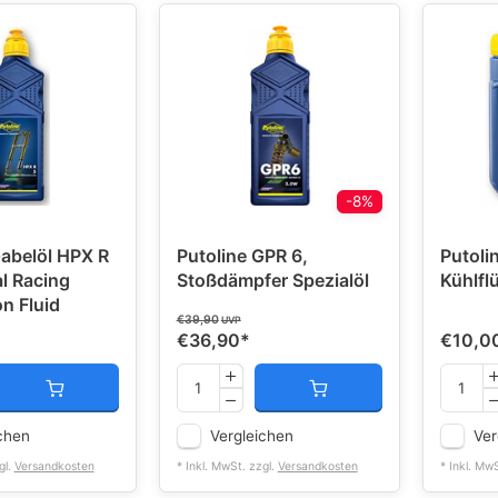
-8%
Gabelöl HPX R
Putoline GPR 6,
Putoli
l Racing
Stoßdämpfer Spezialöl
Kühlfl
n Fluid
€39,90
UVP
€36,90
*
€10,0
chen
Vergleichen
Ver
gl.
Versandkosten
* Inkl. MwSt. zzgl.
Versandkosten
* Inkl. Mw