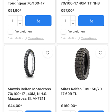
Toughgear 70/100-17
70/100-17 40M TT NHS
€51,90
*
€57,00
*
Vergleichen
Vergleichen
* Inkl. MwSt. zzgl.
Versandkosten
* Inkl. MwSt. zzgl.
Versandkosten
Maxxis Reifen Motocross
Mitas Reifen E09 150/70-
70/100-17 , 40M, N.H.S.
17 69R TL
Maxxcross SI, M-7311
€44,00
*
€169,00
*