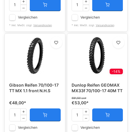
Vergleichen
Vergleichen
* Inkl. MwSt. zzgl.
Versandkosten
* Inkl. MwSt. zzgl.
Versandkosten
-14%
Gibson Reifen 70/100-17
Dunlop Reifen GEOMAX
TT MX 1.1 front N.H.S
MX33f 70/100-17 40M TT
€61,50
UVP
€48,00
*
€53,00
*
Vergleichen
Vergleichen