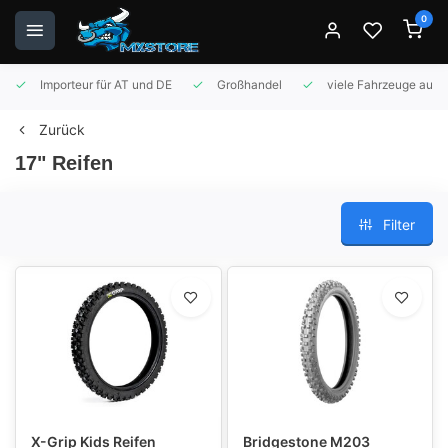
0
Importeur für AT und DE
Großhandel
viele Fahrzeuge auf 
Zurück
17" Reifen
Filter
X-Grip Kids Reifen
Bridgestone M203