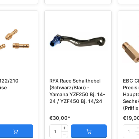
M22/210
RFX Race Schalthebel
EBC C
üse
(Schwarz/Blau) -
Precis
Yamaha YZF250 Bj. 14-
Haupt
24 / YZF450 Bj. 14/24
Sechs
(Präfix
€30,00
*
€19,0