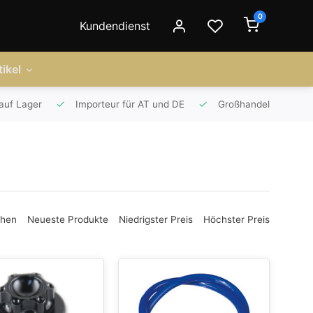
0
Kundendienst
ikel
auf Lager
Importeur für AT und DE
Großhandel
ehen
Neueste Produkte
Niedrigster Preis
Höchster Preis