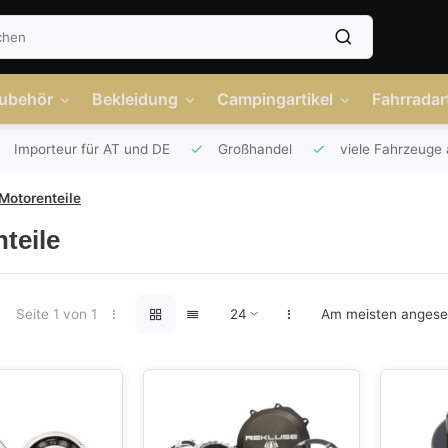
Zubehör
Bekleidung
Campingartikel
Fahrradart
Importeur für AT und DE
Großhandel
viele Fahrzeuge 
Motorenteile
teile
Seite 1 von 1
Am meisten anges