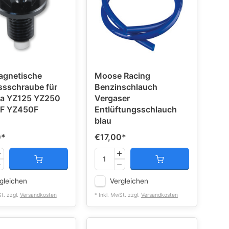
agnetische
Moose Racing
ssschraube für
Benzinschlauch
a YZ125 YZ250
Vergaser
F YZ450F
Entlüftungsschlauch
blau
0
*
€17,00
*
gleichen
Vergleichen
St. zzgl.
Versandkosten
* Inkl. MwSt. zzgl.
Versandkosten