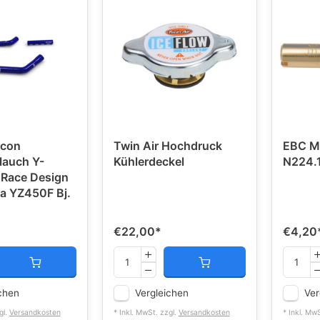
icon
Twin Air Hochdruck
EBC Mi
lauch Y-
Kühlerdeckel
N224.1
 Race Design
a YZ450F Bj.
€22,00
*
€4,20
chen
Vergleichen
Ver
gl.
Versandkosten
* Inkl. MwSt. zzgl.
Versandkosten
* Inkl. Mw