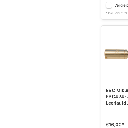
Verglei
* Inkl. MwSt. zz
EBC Mikun
EBC424-2
Leerlaufd
€16,00
*