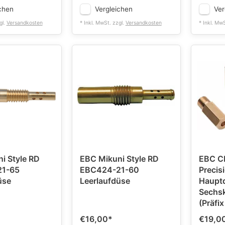
chen
Vergleichen
Ver
gl.
Versandkosten
* Inkl. MwSt. zzgl.
Versandkosten
* Inkl. Mw
i Style RD
EBC Mikuni Style RD
EBC C
1-65
EBC424-21-60
Precis
üse
Leerlaufdüse
Haupt
Sechs
(Präfix
€16,00
*
€19,0