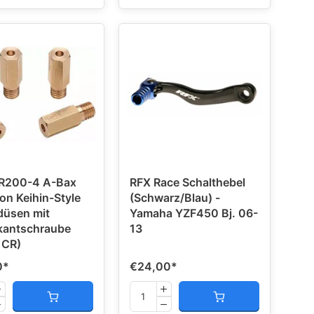
R200-4 A-Bax
RFX Race Schalthebel
ion Keihin-Style
(Schwarz/Blau) -
düsen mit
Yamaha YZF450 Bj. 06-
kantschraube
13
 CR)
0
*
€24,00
*