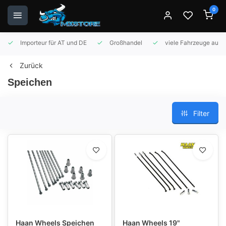
0
Importeur für AT und DE
Großhandel
viele Fahrzeuge auf 
Zurück
Speichen
Filter
Haan Wheels Speichen
Haan Wheels 19"