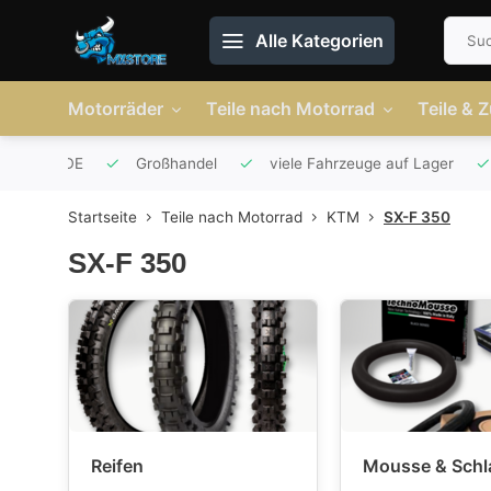
Alle Kategorien
Motorräder
Teile nach Motorrad
Teile & 
r AT und DE
Großhandel
viele Fahrzeuge auf Lager
Startseite
Teile nach Motorrad
KTM
SX-F 350
SX-F 350
Reifen
Mousse & Schl