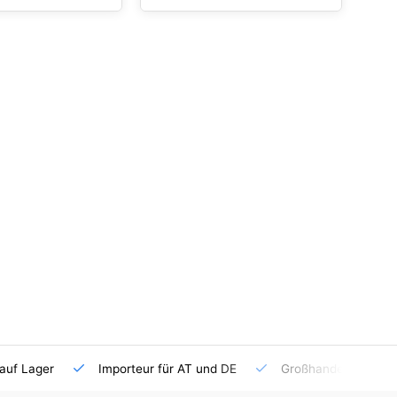
auf Lager
Importeur für AT und DE
Großhandel