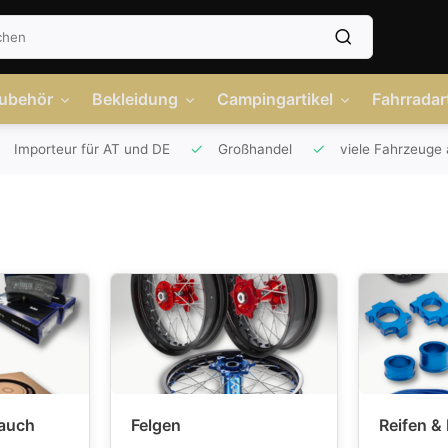
Zubehör
Bekleidung
Campingartikel
Fahrradart
Importeur für AT und DE
Großhandel
viele Fahrzeuge 
auch
Felgen
Reifen &