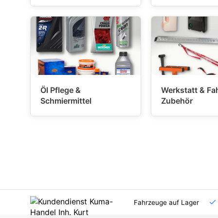
Öl Pflege &
Werkstatt & Fa
Schmiermittel
Zubehör
AT und DE
Großhandel
viele Fahrzeuge auf Lager