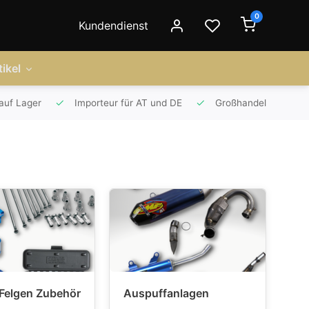
0
Kundendienst
ikel
auf Lager
Importeur für AT und DE
Großhandel
 Felgen Zubehör
Auspuffanlagen