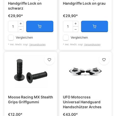
Handgriffe Lock on
Handgriffe Lock on grau
schwarz
€29,90
*
€29,90
*
Vergleichen
Vergleichen
* Inkl. MwSt. zzgl.
Versandkosten
* Inkl. MwSt. zzgl.
Versandkosten
Moose Racing MX Stealth
UFO Motocross
Grips Griffgummi
Universal Handguard
Handschützer Arches
€12,00
*
€43,00
*