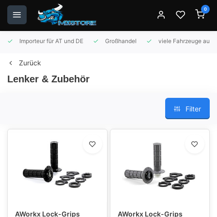
0
Importeur für AT und DE
Großhandel
viele Fahrzeuge auf 
Zurück
Lenker & Zubehör
Filter
AWorkx Lock-Grips
AWorkx Lock-Grips