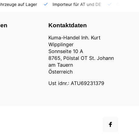
auf Lager
Importeur für AT und DE
Großhandel
nen
Kontaktdaten
Kuma-Handel Inh. Kurt
Wipplinger
Sonnseite 10 A
8765, Pölstal OT St. Johann
am Tauern
Österreich
Ust idnr.: ATU69231379