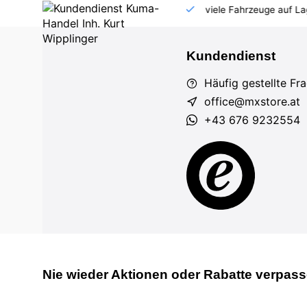
 AT und DE
Großhandel
viele Fahrzeuge auf Lager
Kundendienst
Häufig gestellte Fr
office@mxstore.at
+43 676 9232554
Nie wieder Aktionen oder Rabatte verpass