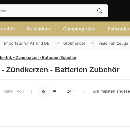
Zubehör
Bekleidung
Campingartikel
Fahrradart
Importeur für AT und DE
Großhandel
viele Fahrzeuge 
lektrik - Zündkerzen - Batterien Zubehör
k - Zündkerzen - Batterien Zubehör
Seite 1 von 1
Am meisten anges