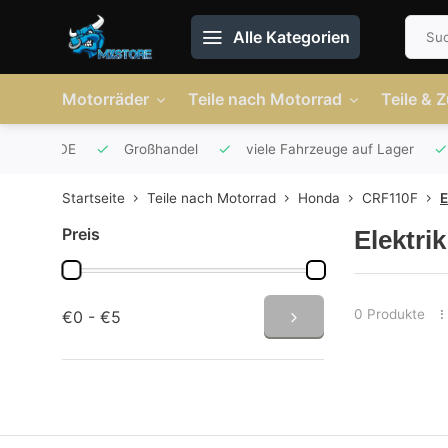
Alle Kategorien
Motorräder
Teile nach Motorrad
Teile & 
r AT und DE
Großhandel
viele Fahrzeuge auf Lager
Startseite
Teile nach Motorrad
Honda
CRF110F
E
Preis
Elektri
0 Produkte
€0 - €5