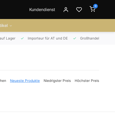
0
Kundendienst
ikel
auf Lager
Importeur für AT und DE
Großhandel
ehen
Neueste Produkte
Niedrigster Preis
Höchster Preis