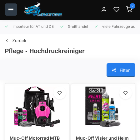
0
Importeur für AT und DE
Großhandel
viele Fahrzeuge auf 
Zurück
Pflege - Hochdruckreiniger
Filter
Muc-Off Motorrad MTB
Muc-Off Visier und Helm