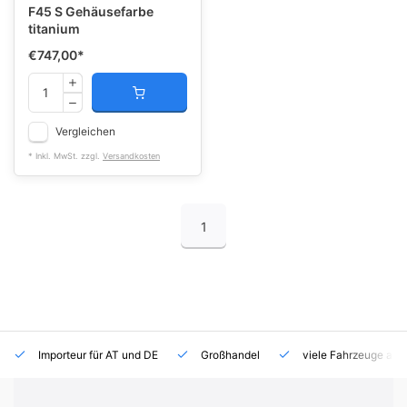
F45 S Gehäusefarbe
titanium
€747,00
*
Vergleichen
* Inkl. MwSt. zzgl.
Versandkosten
1
Importeur für AT und DE
Großhandel
viele Fahrzeuge auf