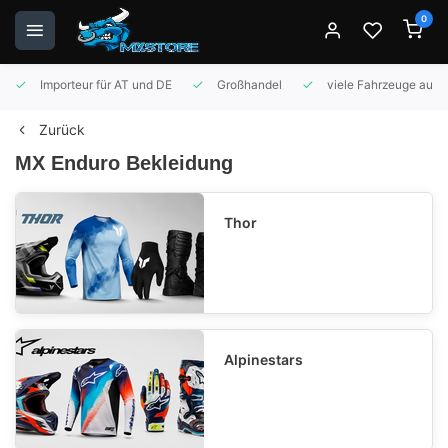
0
Importeur für AT und DE
Großhandel
viele Fahrzeuge auf 
Zurück
MX Enduro Bekleidung
Thor
Alpinestars