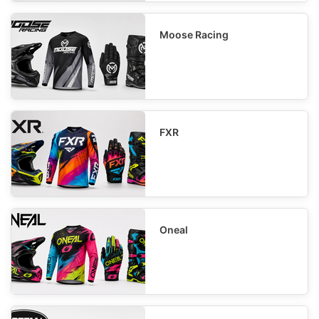
Moose Racing
FXR
Oneal