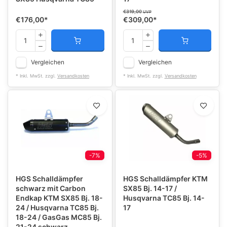
€319,00
UVP
€176,00
*
€309,00
*
Vergleichen
Vergleichen
* Inkl. MwSt. zzgl.
Versandkosten
* Inkl. MwSt. zzgl.
Versandkosten
-7%
-5%
HGS Schalldämpfer
HGS Schalldämpfer KTM
schwarz mit Carbon
SX85 Bj. 14-17 /
Endkap KTM SX85 Bj. 18-
Husqvarna TC85 Bj. 14-
24 / Husqvarna TC85 Bj.
17
18-24 / GasGas MC85 Bj.
21-24 schwarz