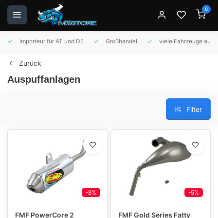
0
Importeur für AT und DE
Großhandel
viele Fahrzeuge auf 
Zurück
Auspuffanlagen
Filter
-8%
-5%
FMF PowerCore 2
FMF Gold Series Fatty