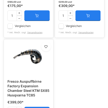
€185,00
€319,00
UVP
UVP
€175,00
*
€309,00
*
Vergleichen
Vergleichen
* Inkl. MwSt. zzgl.
Versandkosten
* Inkl. MwSt. zzgl.
Versandkosten
Fresco Auspuffbirne
Factory Expansion
Chamber Steel KTM SX85
Husqvarna TC85
€399,00
*