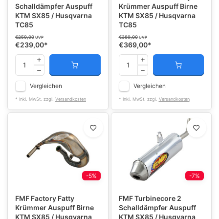
Schalldämpfer Auspuff
Krümmer Auspuff Birne
KTM SX85 / Husqvarna
KTM SX85 / Husqvarna
TC85
TC85
€259,00
€389,00
UVP
UVP
€239,00
*
€369,00
*
Vergleichen
Vergleichen
* Inkl. MwSt. zzgl.
Versandkosten
* Inkl. MwSt. zzgl.
Versandkosten
-5%
-7%
FMF Factory Fatty
FMF Turbinecore 2
Krümmer Auspuff Birne
Schalldämpfer Auspuff
KTM SX85 / Husqvarna
KTM SX85 / Husqvarna