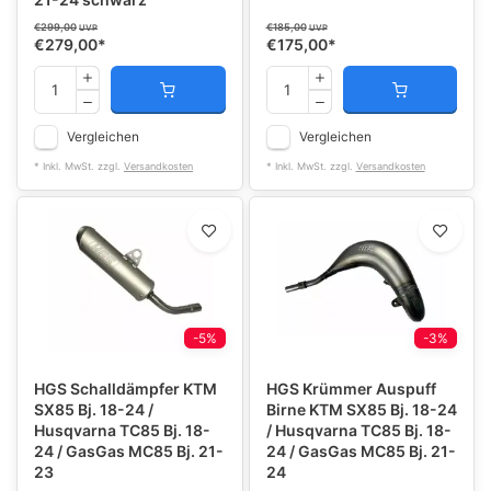
€299,00
€185,00
UVP
UVP
€279,00
*
€175,00
*
Vergleichen
Vergleichen
* Inkl. MwSt. zzgl.
Versandkosten
* Inkl. MwSt. zzgl.
Versandkosten
-5%
-3%
HGS Schalldämpfer KTM
HGS Krümmer Auspuff
SX85 Bj. 18-24 /
Birne KTM SX85 Bj. 18-24
Husqvarna TC85 Bj. 18-
/ Husqvarna TC85 Bj. 18-
24 / GasGas MC85 Bj. 21-
24 / GasGas MC85 Bj. 21-
23
24