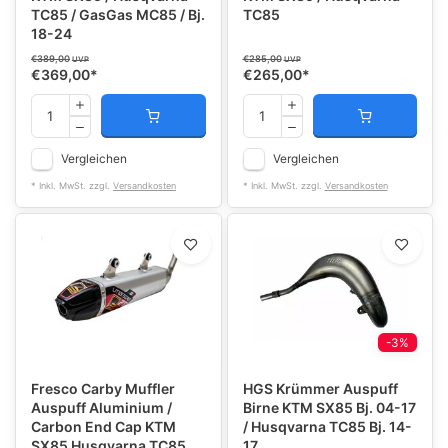
TC85 / GasGas MC85 / Bj.
TC85
18-24
€389,00
€285,00
UVP
UVP
€369,00
*
€265,00
*
Vergleichen
Vergleichen
* Inkl. MwSt. zzgl.
Versandkosten
* Inkl. MwSt. zzgl.
Versandkosten
-3%
Fresco Carby Muffler
HGS Krümmer Auspuff
Auspuff Aluminium /
Birne KTM SX85 Bj. 04-17
Carbon End Cap KTM
/ Husqvarna TC85 Bj. 14-
SX85 Husqvarna TC85
17