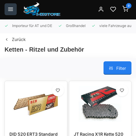
0
Importeur für AT und DE
Großhandel
viele Fahrzeuge auf 
Zurück
Ketten - Ritzel und Zubehör
Filter
DID 520 ERT3 Standard
JT Racing X1R Kette 520