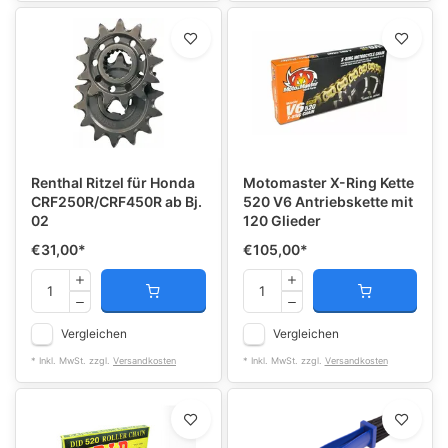
Renthal Ritzel für Honda
Motomaster X-Ring Kette
CRF250R/CRF450R ab Bj.
520 V6 Antriebskette mit
02
120 Glieder
€31,00
*
€105,00
*
Vergleichen
Vergleichen
* Inkl. MwSt. zzgl.
Versandkosten
* Inkl. MwSt. zzgl.
Versandkosten