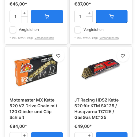
€46,00
*
€87,00
*
Vergleichen
Vergleichen
* Inkl. MwSt. zzgl.
Versandkosten
* Inkl. MwSt. zzgl.
Versandkosten
Motomaster MX Kette
JT Racing HDS2 Kette
520 V2 Drive Chain mit
520 für KTM SX125 /
120 Glieder und Clip
Husqvarna TC125 /
Schloß
GasGas MC125
€84,00
*
€49,00
*