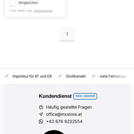
Vergleichen
* Inkl. MwSt. zzgl.
Versandkosten
1
Importeur für AT und DE
Großhandel
viele Fahrzeuge auf
Kundendienst
now opened
Häufig gestellte Fragen
office@mxstore.at
+43 676 9232554