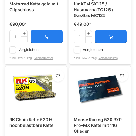
Motorrad Kette gold mit
für KTM SX125 /
Clipschloss
Husqvarna TC125 /
GasGas MC125
€90,00
*
€49,00
*
Vergleichen
Vergleichen
* Inkl. MwSt. zzgl.
Versandkosten
* Inkl. MwSt. zzgl.
Versandkosten
RK Chain Kette 520 H
Moose Racing 520 RXP
hochbelastbare Kette
Pro-MX Kette mit 116
Glieder