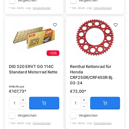
Vergleichen
Vergleichen
* Inkl. MwSt. zzgl.
Versandkosten
* Inkl. MwSt. zzgl.
Versandkosten
-10%
DID 520 ERVT GG 114C
Renthal Kettenrad für
Standard Motorrad Kette
Honda
CRF250R/CRF450R Bj.
03-24
€119,70
UVP
€107,73
*
€72,00
*
Vergleichen
Vergleichen
* Inkl. MwSt. zzgl.
Versandkosten
* Inkl. MwSt. zzgl.
Versandkosten