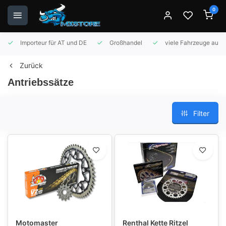
0
Importeur für AT und DE
Großhandel
viele Fahrzeuge auf 
Zurück
Antriebssätze
Filter
Motomaster
Renthal Kette Ritzel