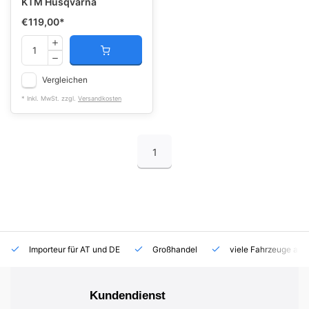
KTM Husqvarna
€119,00
*
Vergleichen
* Inkl. MwSt. zzgl.
Versandkosten
1
Importeur für AT und DE
Großhandel
viele Fahrzeuge auf
Kundendienst