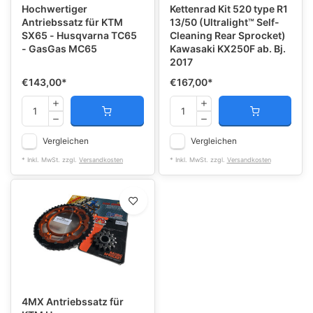
Hochwertiger
Kettenrad Kit 520 type R1
Antriebssatz für KTM
13/50 (Ultralight™ Self-
SX65 - Husqvarna TC65
Cleaning Rear Sprocket)
- GasGas MC65
Kawasaki KX250F ab. Bj.
2017
€143,00
*
€167,00
*
Vergleichen
Vergleichen
* Inkl. MwSt. zzgl.
Versandkosten
* Inkl. MwSt. zzgl.
Versandkosten
4MX Antriebssatz für