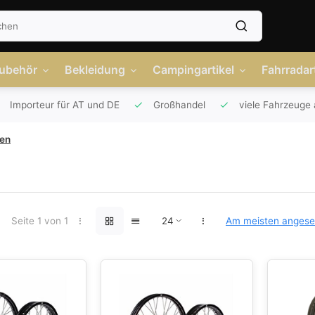
Zubehör
Bekleidung
Campingartikel
Fahrradart
Importeur für AT und DE
Großhandel
viele Fahrzeuge 
gen
Seite 1 von 1
Am meisten anges