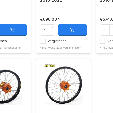
2016-2022
2016-
*
€696,00
*
€574,
chen
Vergleichen
Ver
gl.
Versandkosten
* Inkl. MwSt. zzgl.
Versandkosten
* Inkl. Mw