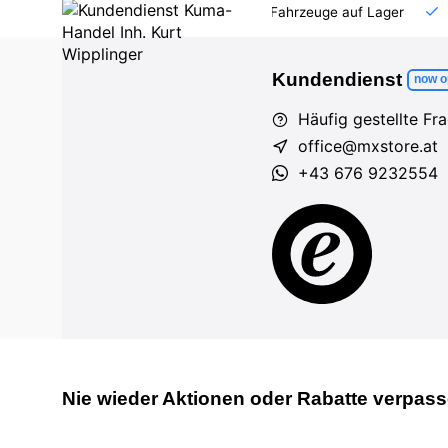
AT und DE
Großhandel
viele Fahrzeuge auf Lager
Kundendienst
now o
Häufig gestellte Fr
office@mxstore.at
+43 676 9232554
Nie wieder Aktionen oder Rabatte verpass