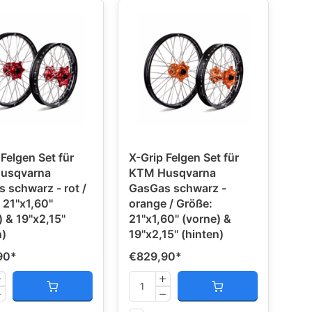
 Felgen Set für
X-Grip Felgen Set für
usqvarna
KTM Husqvarna
 schwarz - rot /
GasGas schwarz -
21''x1,60''
orange / Größe:
 & 19''x2,15''
21''x1,60'' (vorne) &
n)
19''x2,15'' (hinten)
90
*
€829,90
*