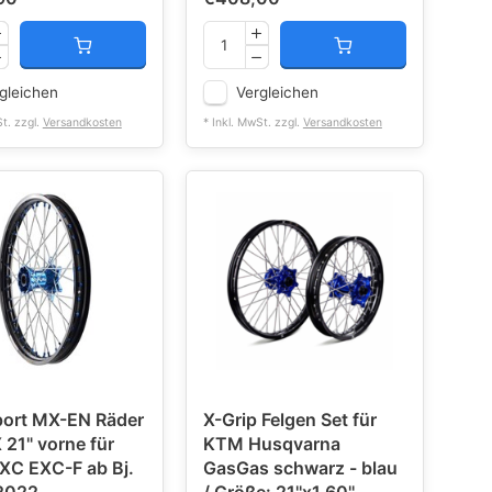
gleichen
Vergleichen
St. zzgl.
Versandkosten
* Inkl. MwSt. zzgl.
Versandkosten
port MX-EN Räder
X-Grip Felgen Set für
 21" vorne für
KTM Husqvarna
C EXC-F ab Bj.
GasGas schwarz - blau