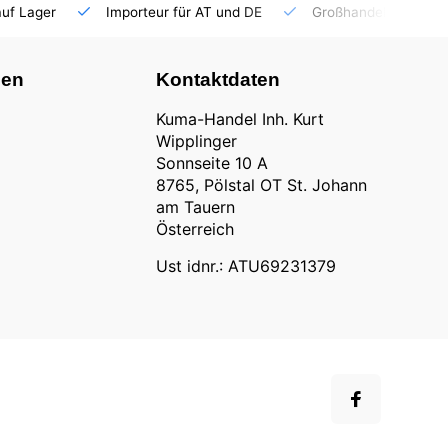
auf Lager
Importeur für AT und DE
Großhandel
nen
Kontaktdaten
Kuma-Handel Inh. Kurt
Wipplinger
Sonnseite 10 A
8765, Pölstal OT St. Johann
am Tauern
Österreich
Ust idnr.: ATU69231379