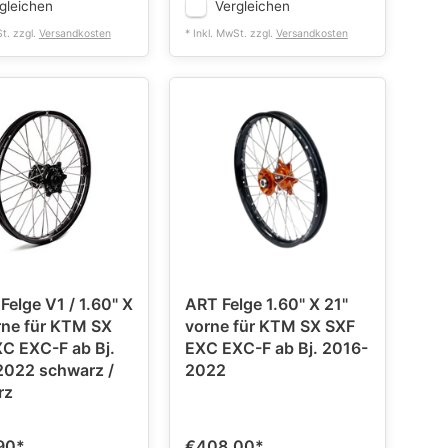
gleichen
Vergleichen
St. zzgl.
Versandkosten
* Inkl. MwSt. zzgl.
Versandkosten
Felge V1 / 1.60" X
ART Felge 1.60" X 21"
rne für KTM SX
vorne für KTM SX SXF
C EXC-F ab Bj.
EXC EXC-F ab Bj. 2016-
schwarz /
2022
rz
90
*
€408,00
*