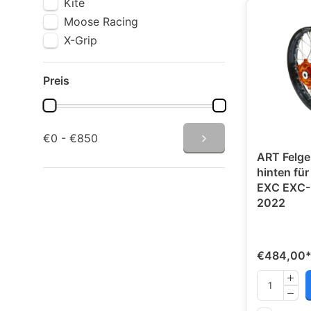
Kite
Moose Racing
X-Grip
Preis
€0 - €850
ART Felge 
hinten fü
EXC EXC-F
2022
€484,00