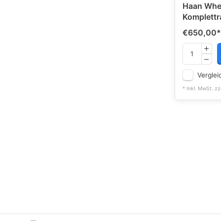
Haan Whee
Komplettr
€650,00
*
Verglei
* Inkl. MwSt. zz