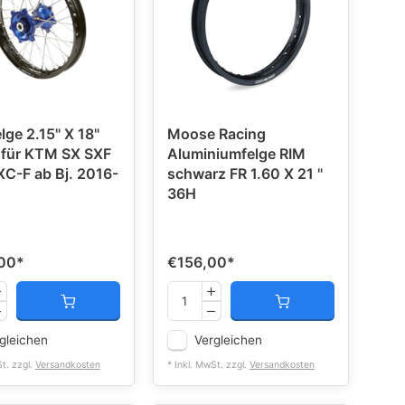
lge 2.15" X 18"
Moose Racing
 für KTM SX SXF
Aluminiumfelge RIM
C-F ab Bj. 2016-
schwarz FR 1.60 X 21 "
36H
00
*
€156,00
*
gleichen
Vergleichen
St. zzgl.
Versandkosten
* Inkl. MwSt. zzgl.
Versandkosten