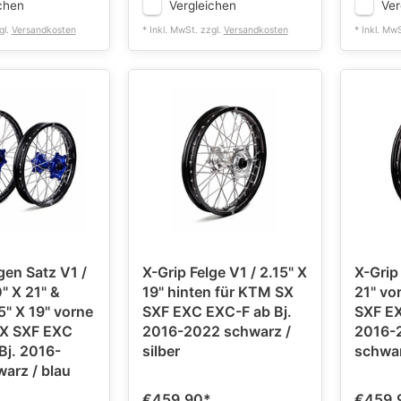
chen
Vergleichen
Ver
gl.
Versandkosten
* Inkl. MwSt. zzgl.
Versandkosten
* Inkl. Mw
gen Satz V1 /
X-Grip Felge V1 / 2.15" X
X-Grip 
" X 21" &
19" hinten für KTM SX
21" vo
5" X 19" vorne
SXF EXC EXC-F ab Bj.
SXF EX
SX SXF EXC
2016-2022 schwarz /
2016-2022 
Bj. 2016-
silber
schwa
schwarz / blau
€459,90
*
€459,