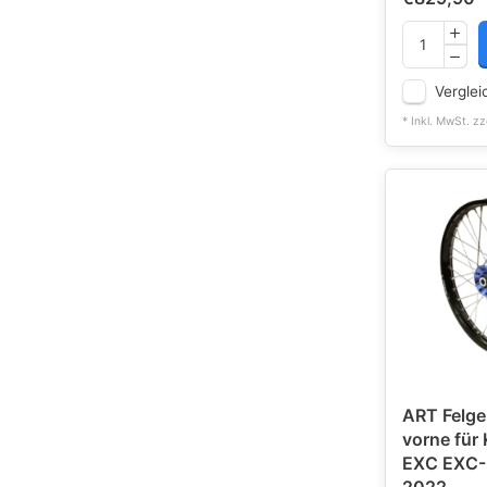
Verglei
* Inkl. MwSt. zz
ART Felge 
vorne für
EXC EXC-F