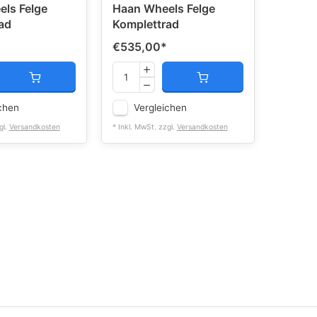
ls Felge
Haan Wheels Felge
ad
Komplettrad
€535,00
*
chen
Vergleichen
gl.
Versandkosten
* Inkl. MwSt. zzgl.
Versandkosten