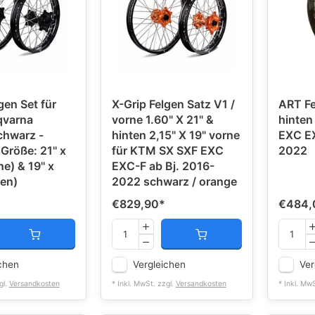
gen Set für
X-Grip Felgen Satz V1 /
ART Fe
varna
vorne 1.60" X 21" &
hinten
chwarz -
hinten 2,15" X 19" vorne
EXC EX
Größe: 21'' x
für KTM SX SXF EXC
2022
ne) & 19'' x
EXC-F ab Bj. 2016-
ten)
2022 schwarz / orange
€829,90
*
€484,
chen
Vergleichen
Ver
gl.
Versandkosten
* Inkl. MwSt. zzgl.
Versandkosten
* Inkl. Mw