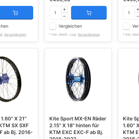
chen
Vergleichen
Ver
gl.
Versandkosten
* Inkl. MwSt. zzgl.
Versandkosten
* Inkl. Mw
1.60" X 21"
Kite Sport MX-EN Räder
Kite S
 KTM SX SXF
2.15" X 18" hinten für
1.60" X
 ab Bj. 2016-
KTM EXC EXC-F ab Bj.
KTM EX