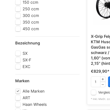
150 ccm
250 ccm
300 ccm
350 ccm
450 ccm
X-Grip Fel
KTM Husq
Bezeichnung
GasGas s
schwarz / 
SX
1,60'' (vor
SX-F
2,15'' (hin
EXC
€829,90
*
Marken
Alle Marken
Verglei
ART
* Inkl. MwSt. zz
Haan Wheels