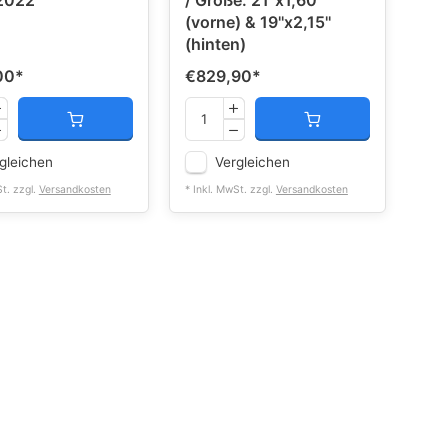
2022
/ Größe: 21''x1,60''
(vorne) & 19''x2,15''
(hinten)
00
*
€829,90
*
gleichen
Vergleichen
St. zzgl.
Versandkosten
* Inkl. MwSt. zzgl.
Versandkosten