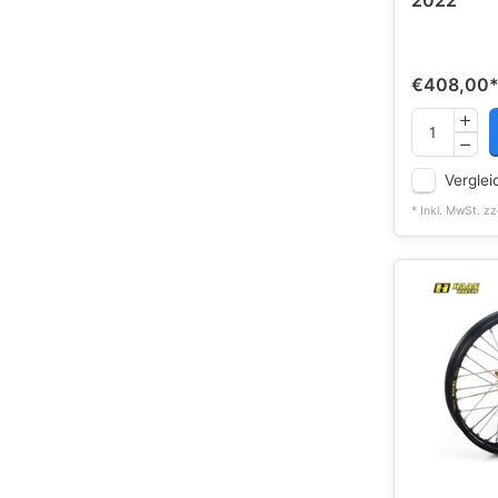
2022
€408,00
Verglei
* Inkl. MwSt. zz