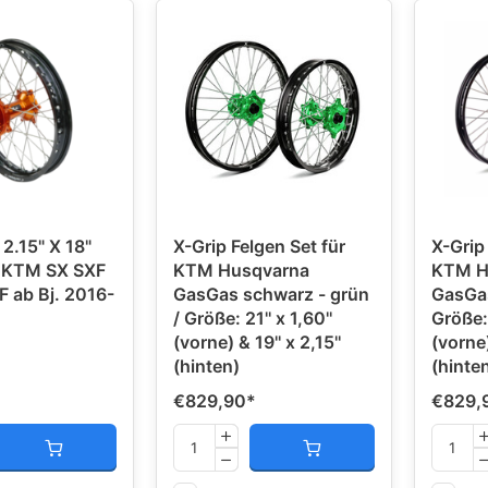
2.15" X 18"
X-Grip Felgen Set für
X-Grip
r KTM SX SXF
KTM Husqvarna
KTM H
 ab Bj. 2016-
GasGas schwarz - grün
GasGas
/ Größe: 21'' x 1,60''
Größe: 
(vorne) & 19'' x 2,15''
(vorne)
(hinten)
(hinte
*
€829,90
*
€829,