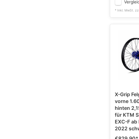
Verglei
* Inkl. MwSt. zz
X-Grip Fel
vorne 1.60
hinten 2,1
für KTM 
EXC-F ab 
2022 
€829,90
*