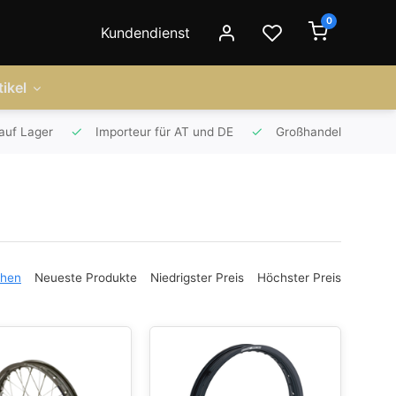
0
Kundendienst
ikel
auf Lager
Importeur für AT und DE
Großhandel
ehen
Neueste Produkte
Niedrigster Preis
Höchster Preis