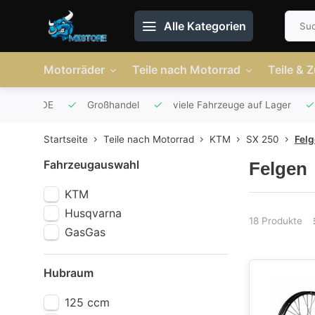
Alle Kategorien
Motorräder
Teile nach Motorrad
Teile & 
r AT und DE
Großhandel
viele Fahrzeuge auf Lager
Startseite
Teile nach Motorrad
KTM
SX 250
Fel
Fahrzeugauswahl
Felgen
KTM
Husqvarna
18 Produkte
GasGas
Hubraum
125 ccm