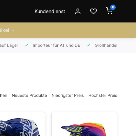
0
Kundendienst
ikel
auf Lager
Importeur für AT und DE
Großhandel
ehen
Neueste Produkte
Niedrigster Preis
Höchster Preis