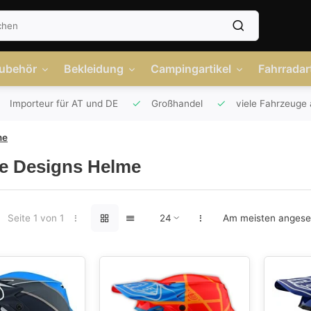
Zubehör
Bekleidung
Campingartikel
Fahrradart
Importeur für AT und DE
Großhandel
viele Fahrzeuge 
me
ee Designs Helme
Seite 1 von 1
Am meisten anges