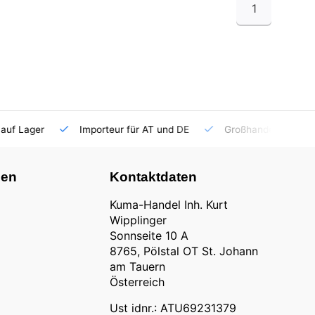
1
auf Lager
Importeur für AT und DE
Großhandel
nen
Kontaktdaten
Kuma-Handel Inh. Kurt
Wipplinger
Sonnseite 10 A
8765, Pölstal OT St. Johann
am Tauern
Österreich
Ust idnr.: ATU69231379