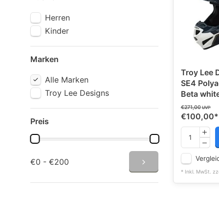
Herren
Kinder
Marken
Troy Lee 
Alle Marken
SE4 Polya
Troy Lee Designs
Beta whit
€271,00
UVP
€100,00
*
Preis
Verglei
€0 - €200
* Inkl. MwSt. zz