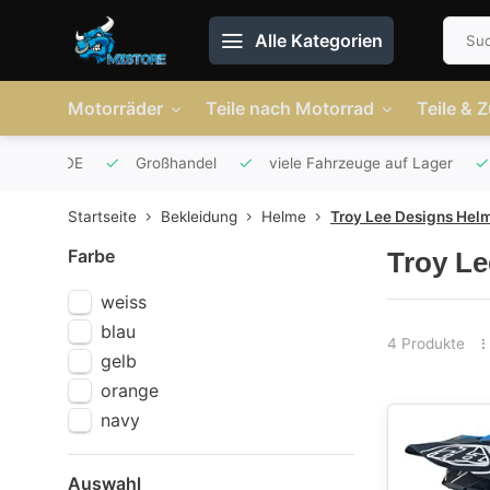
Alle Kategorien
Motorräder
Teile nach Motorrad
Teile & 
r AT und DE
Großhandel
viele Fahrzeuge auf Lager
Startseite
Bekleidung
Helme
Troy Lee Designs Hel
Farbe
Troy L
weiss
blau
4 Produkte
gelb
orange
navy
Auswahl