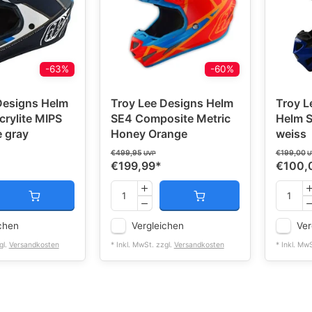
-63%
-60%
Designs Helm
Troy Lee Designs Helm
Troy L
crylite MIPS
SE4 Composite Metric
Helm S
e gray
Honey Orange
weiss
€499,95
€199,00
UVP
U
€199,99
*
€100,
chen
Vergleichen
Ver
gl.
Versandkosten
* Inkl. MwSt. zzgl.
Versandkosten
* Inkl. Mw