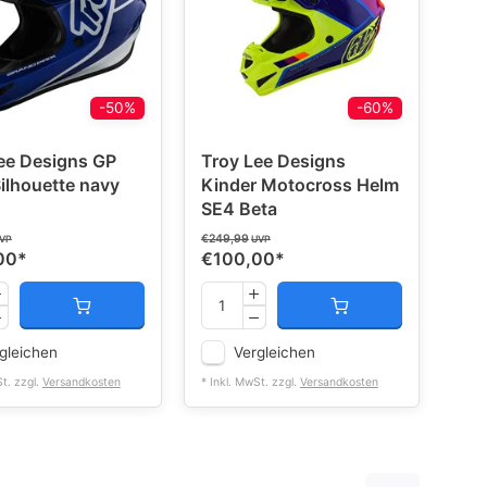
-50%
-60%
ee Designs GP
Troy Lee Designs
ilhouette navy
Kinder Motocross Helm
SE4 Beta
€249,99
VP
UVP
00
*
€100,00
*
gleichen
Vergleichen
St. zzgl.
Versandkosten
* Inkl. MwSt. zzgl.
Versandkosten