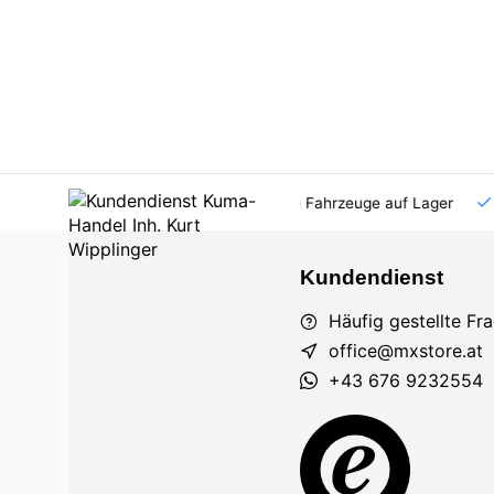
AT und DE
Großhandel
viele Fahrzeuge auf Lager
Kundendienst
Häufig gestellte Fr
office@mxstore.at
+43 676 9232554