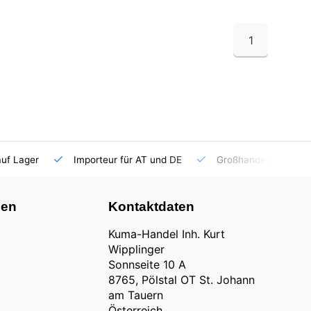
1
auf Lager
Importeur für AT und DE
Großhandel
nen
Kontaktdaten
Kuma-Handel Inh. Kurt
Wipplinger
Sonnseite 10 A
8765, Pölstal OT St. Johann
am Tauern
Österreich