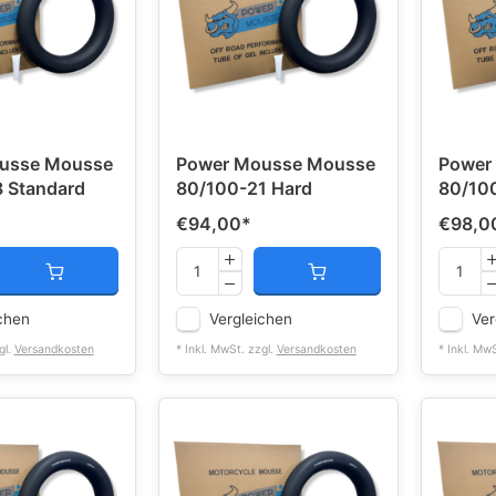
usse Mousse
Power Mousse Mousse
Power
 Standard
80/100-21 Hard
80/100
€94,00
*
€98,0
chen
Vergleichen
Ver
gl.
Versandkosten
* Inkl. MwSt. zzgl.
Versandkosten
* Inkl. Mw