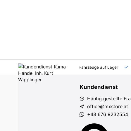
AT und DE
Großhandel
viele Fahrzeuge auf Lager
Kundendienst
Häufig gestellte Fr
office@mxstore.at
+43 676 9232554