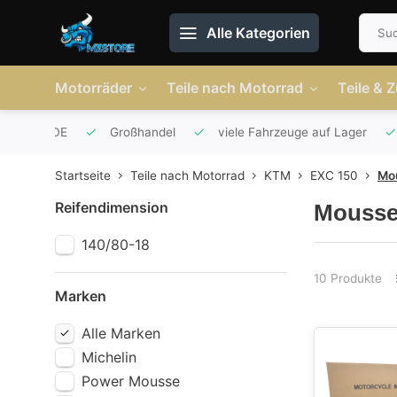
Alle Kategorien
Motorräder
Teile nach Motorrad
Teile & 
r AT und DE
Großhandel
viele Fahrzeuge auf Lager
Startseite
Teile nach Motorrad
KTM
EXC 150
Mo
Reifendimension
Mousse
140/80-18
10 Produkte
Marken
Alle Marken
Michelin
Power Mousse