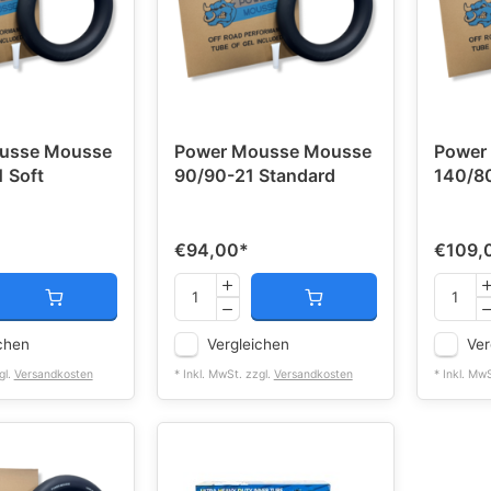
usse Mousse
Power Mousse Mousse
Power
 Soft
90/90-21 Standard
140/80
€94,00
*
€109,
chen
Vergleichen
Ver
gl.
Versandkosten
* Inkl. MwSt. zzgl.
Versandkosten
* Inkl. Mw