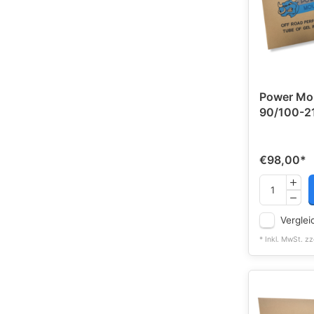
Power Mo
90/100-21
€98,00
*
Verglei
* Inkl. MwSt. zz