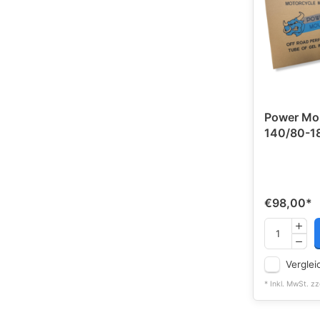
Power Mo
140/80-18
€98,00
*
Verglei
* Inkl. MwSt. zz