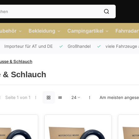
Zubehör
Bekleidung
Campingartikel
Fahrradart
Importeur für AT und DE
Großhandel
viele Fahrzeuge 
usse & Schlauch
 & Schlauch
Seite 1 von 1
Am meisten anges