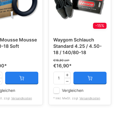
-15%
 Mousse Mousse
Waygom Schlauch
-18 Soft
Standard 4.25 / 4.50-
18 / 140/80-18
€19,90
UVP
00
*
€16,90
*
gleichen
Vergleichen
St. zzgl.
Versandkosten
* Inkl. MwSt. zzgl.
Versandkosten