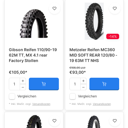
-14%
Gibson Reifen 110/90-19
Metzeler Reifen MC360
62M TT, MX 4.1 rear
MID SOFT REAR 120/80 -
Factory Stollen
19 63M TT NHS
€108,00
UVP
€105,00
*
€93,00
*
Vergleichen
Vergleichen
* Inkl. MwSt. zzgl.
Versandkosten
* Inkl. MwSt. zzgl.
Versandkosten