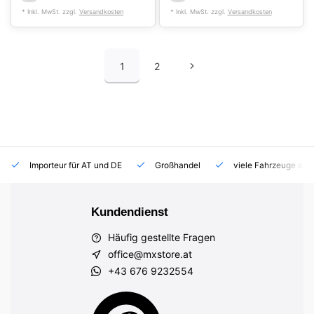
* Inkl. MwSt. zzgl.
Versandkosten
* Inkl. MwSt. zzgl.
Versandkosten
1
2
Importeur für AT und DE
Großhandel
viele Fahrzeuge auf
Kundendienst
Häufig gestellte Fragen
office@mxstore.at
+43 676 9232554