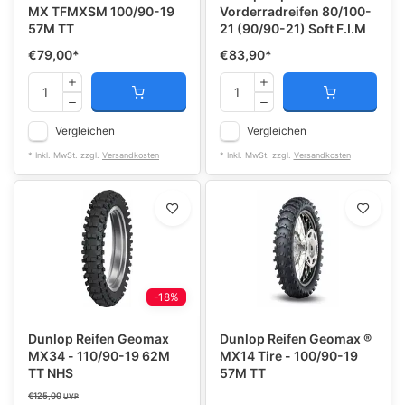
MX TFMXSM 100/90-19
Vorderradreifen 80/100-
57M TT
21 (90/90-21) Soft F.I.M
€79,00
*
€83,90
*
Vergleichen
Vergleichen
* Inkl. MwSt. zzgl.
Versandkosten
* Inkl. MwSt. zzgl.
Versandkosten
-18%
Dunlop Reifen Geomax
Dunlop Reifen Geomax ®
MX34 - 110/90-19 62M
MX14 Tire - 100/90-19
TT NHS
57M TT
€125,00
UVP