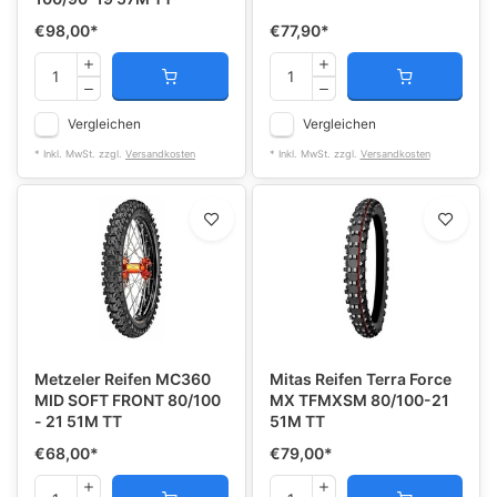
€98,00
*
€77,90
*
Vergleichen
Vergleichen
* Inkl. MwSt. zzgl.
Versandkosten
* Inkl. MwSt. zzgl.
Versandkosten
Metzeler Reifen MC360
Mitas Reifen Terra Force
MID SOFT FRONT 80/100
MX TFMXSM 80/100-21
- 21 51M TT
51M TT
€68,00
*
€79,00
*