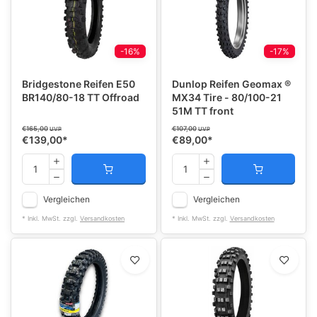
-16%
-17%
Bridgestone Reifen E50
Dunlop Reifen Geomax ®
BR140/80-18 TT Offroad
MX34 Tire - 80/100-21
51M TT front
€165,00
€107,00
UVP
UVP
€139,00
*
€89,00
*
Vergleichen
Vergleichen
* Inkl. MwSt. zzgl.
Versandkosten
* Inkl. MwSt. zzgl.
Versandkosten