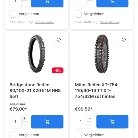
Vergleichen
Vergleichen
* Inkl. MwSt. zzgl.
Versandkosten
* Inkl. MwSt. zzgl.
Versandkosten
-9%
Bridgestone Reifen
Mitas Reifen XT-754
80/100-21 X20 51M NHS
110/90-19 TT XT-
Soft
754/62M rot hinten
€86,70
UVP
€79,00
*
€99,50
*
Vergleichen
Vergleichen