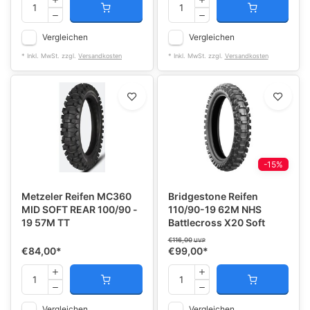
Vergleichen
Vergleichen
* Inkl. MwSt. zzgl.
Versandkosten
* Inkl. MwSt. zzgl.
Versandkosten
-15%
Metzeler Reifen MC360
Bridgestone Reifen
MID SOFT REAR 100/90 -
110/90-19 62M NHS
19 57M TT
Battlecross X20 Soft
€116,00
UVP
€84,00
*
€99,00
*
Vergleichen
Vergleichen