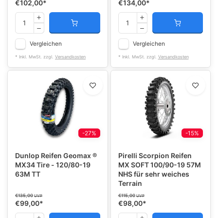
€102,00
*
€134,00
*
Vergleichen
Vergleichen
* Inkl. MwSt. zzgl.
Versandkosten
* Inkl. MwSt. zzgl.
Versandkosten
-27%
-15%
Dunlop Reifen Geomax ®
Pirelli Scorpion Reifen
MX34 Tire - 120/80-19
MX SOFT 100/90-19 57M
63M TT
NHS für sehr weiches
Terrain
€135,00
€115,00
UVP
UVP
€99,00
*
€98,00
*