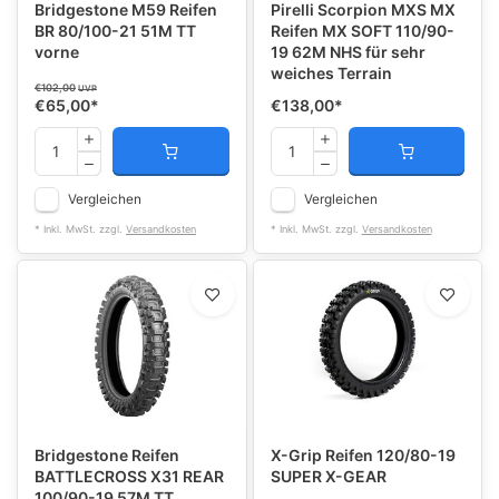
Bridgestone M59 Reifen
Pirelli Scorpion MXS MX
BR 80/100-21 51M TT
Reifen MX SOFT 110/90-
vorne
19 62M NHS für sehr
weiches Terrain
€102,00
UVP
€65,00
*
€138,00
*
Vergleichen
Vergleichen
* Inkl. MwSt. zzgl.
Versandkosten
* Inkl. MwSt. zzgl.
Versandkosten
Bridgestone Reifen
X-Grip Reifen 120/80-19
BATTLECROSS X31 REAR
SUPER X-GEAR
100/90-19 57M TT