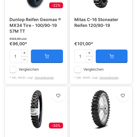
-22%
Dunlop Reifen Geomax ®
Mitas C-16 Stoneater
MX34 Tire - 100/90-19
Reifen 120/90-19
57M TT
€123,00
UVP
€96,00
*
€101,00
*
Vergleichen
Vergleichen
* Inkl. MwSt. zzgl.
Versandkosten
* Inkl. MwSt. zzgl.
Versandkosten
-36%