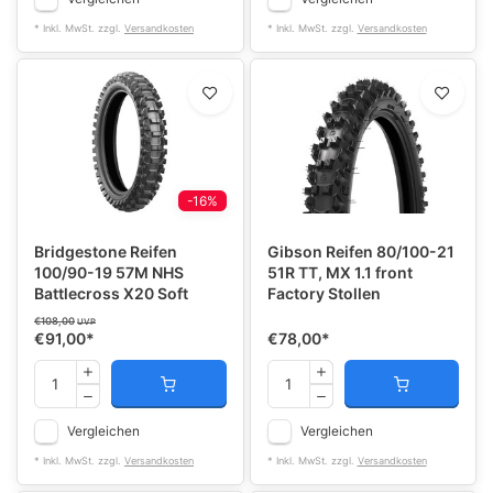
* Inkl. MwSt. zzgl.
Versandkosten
* Inkl. MwSt. zzgl.
Versandkosten
-16%
Bridgestone Reifen
Gibson Reifen 80/100-21
100/90-19 57M NHS
51R TT, MX 1.1 front
Battlecross X20 Soft
Factory Stollen
€108,00
UVP
€91,00
*
€78,00
*
Vergleichen
Vergleichen
* Inkl. MwSt. zzgl.
Versandkosten
* Inkl. MwSt. zzgl.
Versandkosten