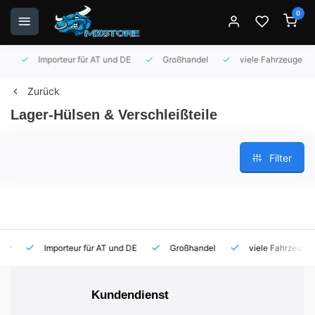
0
Importeur für AT und DE
Großhandel
viele Fahrzeuge auf 
Zurück
Lager-Hülsen & Verschleißteile
Filter
Importeur für AT und DE
Großhandel
viele Fahrzeuge auf
Kundendienst