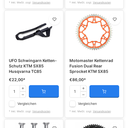
* Inkl. MwSt. zzgl.
Versandkosten
* Inkl. MwSt. zzgl.
Versandkosten
UFO Schwingarn Ketten-
Motomaster Kettenrad
Schutz KTM SX85
Fusion Dual Rear
Husqvarna TC85
Sprocket KTM SX85
€22,00
*
€86,00
*
Vergleichen
Vergleichen
* Inkl. MwSt. zzgl.
Versandkosten
* Inkl. MwSt. zzgl.
Versandkosten