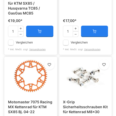
für KTM SX85 /
Husqvarna TC85 /
GasGas MC85
€19,00
*
€17,00
*
Vergleichen
Vergleichen
* Inkl. MwSt. zzgl.
Versandkosten
* Inkl. MwSt. zzgl.
Versandkosten
Motomaster 7075 Racing
X-Grip
MX Kettenrad für KTM
Sicherheitsschrauben Kit
SX85 Bj. 04-22
für Kettenrad M8x30