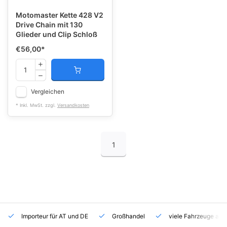
Motomaster Kette 428 V2
Drive Chain mit 130
Glieder und Clip Schloß
€56,00
*
Vergleichen
* Inkl. MwSt. zzgl.
Versandkosten
1
Importeur für AT und DE
Großhandel
viele Fahrzeuge auf