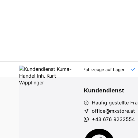
AT und DE
Großhandel
viele Fahrzeuge auf Lager
Kundendienst
Häufig gestellte Fr
office@mxstore.at
+43 676 9232554