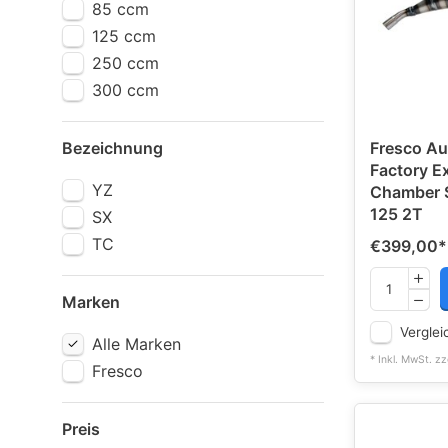
85 ccm
125 ccm
250 ccm
300 ccm
Bezeichnung
Fresco Au
Factory E
YZ
Chamber S
125 2T
SX
TC
€399,00
*
Marken
Verglei
Alle Marken
* Inkl. MwSt. zz
Fresco
Preis