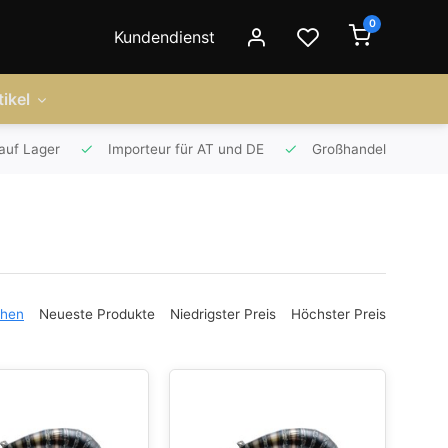
0
Kundendienst
ikel
auf Lager
Importeur für AT und DE
Großhandel
ehen
Neueste Produkte
Niedrigster Preis
Höchster Preis