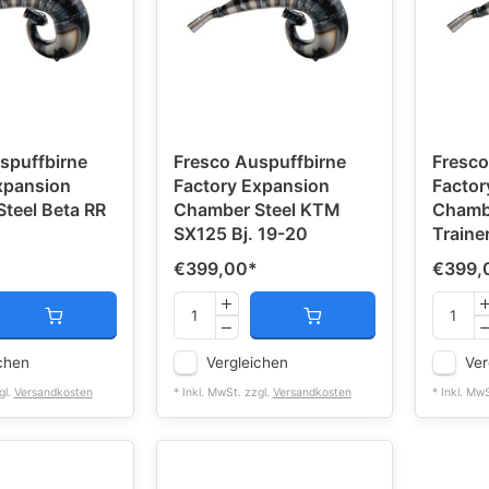
spuffbirne
Fresco Auspuffbirne
Fresco
xpansion
Factory Expansion
Factor
teel Beta RR
Chamber Steel KTM
Chambe
SX125 Bj. 19-20
Traine
€399,00
*
€399,
chen
Vergleichen
Ver
gl.
Versandkosten
* Inkl. MwSt. zzgl.
Versandkosten
* Inkl. Mw