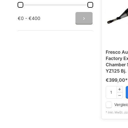
€0 - €400
Fresco Au
Factory E
Chamber 
YZ125 Bj.
€399,00
*
Verglei
* Inkl. MwSt. zz