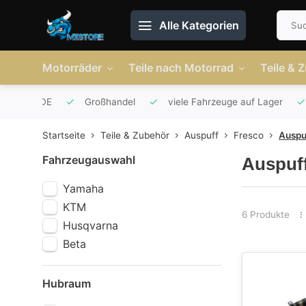
Alle Kategorien
Motorräder
Teile nach Motorrad
Teile & 
r AT und DE
Großhandel
viele Fahrzeuge auf Lager
Startseite
Teile & Zubehör
Auspuff
Fresco
Auspu
Fahrzeugauswahl
Auspuf
Yamaha
KTM
6 Produkte
Husqvarna
Beta
Hubraum