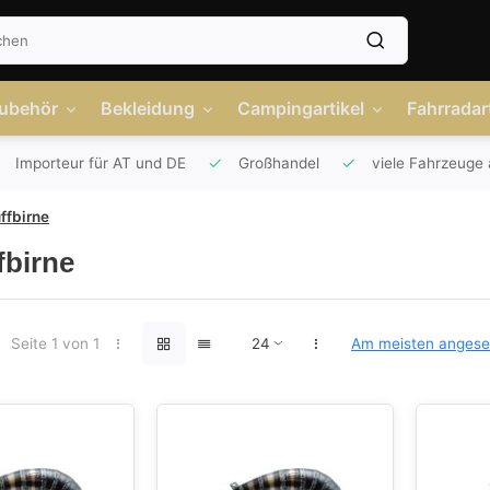
Zubehör
Bekleidung
Campingartikel
Fahrradart
Importeur für AT und DE
Großhandel
viele Fahrzeuge 
ffbirne
fbirne
Seite 1 von 1
Am meisten anges