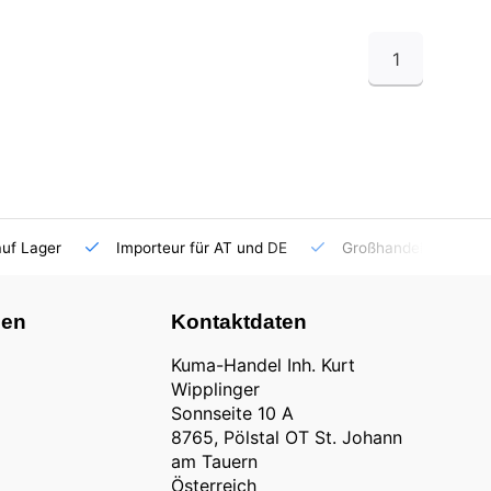
1
auf Lager
Importeur für AT und DE
Großhandel
nen
Kontaktdaten
Kuma-Handel Inh. Kurt
Wipplinger
Sonnseite 10 A
8765, Pölstal OT St. Johann
am Tauern
Österreich