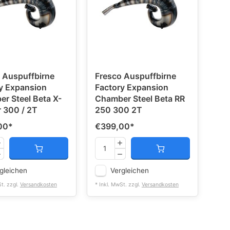
 Auspuffbirne
Fresco Auspuffbirne
y Expansion
Factory Expansion
r Steel Beta X-
Chamber Steel Beta RR
r 300 / 2T
250 300 2T
00
*
€399,00
*
gleichen
Vergleichen
St. zzgl.
Versandkosten
* Inkl. MwSt. zzgl.
Versandkosten