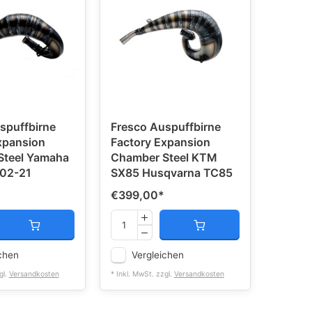
spuffbirne
Fresco Auspuffbirne
xpansion
Factory Expansion
Steel Yamaha
Chamber Steel KTM
 02-21
SX85 Husqvarna TC85
€399,00
*
chen
Vergleichen
gl.
Versandkosten
* Inkl. MwSt. zzgl.
Versandkosten