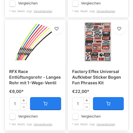
Vergleichen
Vergleichen
* Inkl. MwSt. zzgl.
Versandkosten
* Inkl. MwSt. zzgl.
Versandkosten
RFX Race
Factory Effex Universal
Entlüftungsrohr - Langes
Aufkleber Sticker Bogen
Rohr mit 1-Wege-Ventil
Fun Phrases Kit
€6,00
*
€22,00
*
Vergleichen
Vergleichen
* Inkl. MwSt. zzgl.
Versandkosten
* Inkl. MwSt. zzgl.
Versandkosten