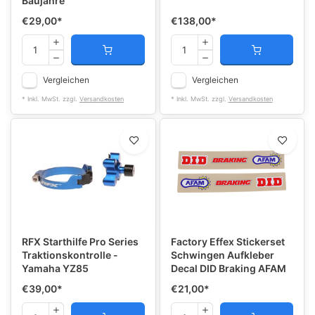
Baujahre
€29,00
*
€138,00
*
Vergleichen
Vergleichen
* Inkl. MwSt. zzgl.
Versandkosten
* Inkl. MwSt. zzgl.
Versandkosten
RFX Starthilfe Pro Series
Factory Effex Stickerset
Traktionskontrolle -
Schwingen Aufkleber
Yamaha YZ85
Decal DID Braking AFAM
€39,00
*
€21,00
*