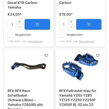
Decal KYB Carbon
Carbon
Yamaha
€24,00
*
€19,00
*
Vergleichen
Vergleichen
* Inkl. MwSt. zzgl.
Versandkosten
* Inkl. MwSt. zzgl.
Versandkosten
RFX RFX Race
RFX Fußraster blau für
Schalthebel
Yamaha YZ65 YZ85
(Schwarz/Blau) -
YZ125 YZ250 YZ250F
Yamaha YZ80/85 alle
YZ450F Bj. 02 bis 23