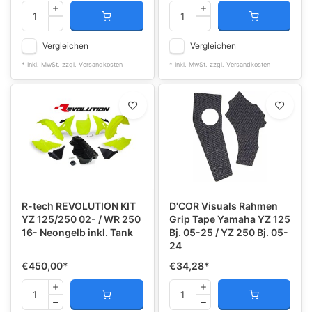
Vergleichen
Vergleichen
* Inkl. MwSt. zzgl.
Versandkosten
* Inkl. MwSt. zzgl.
Versandkosten
R-tech REVOLUTION KIT
D'COR Visuals Rahmen
YZ 125/250 02- / WR 250
Grip Tape Yamaha YZ 125
16- Neongelb inkl. Tank
Bj. 05-25 / YZ 250 Bj. 05-
24
€450,00
*
€34,28
*