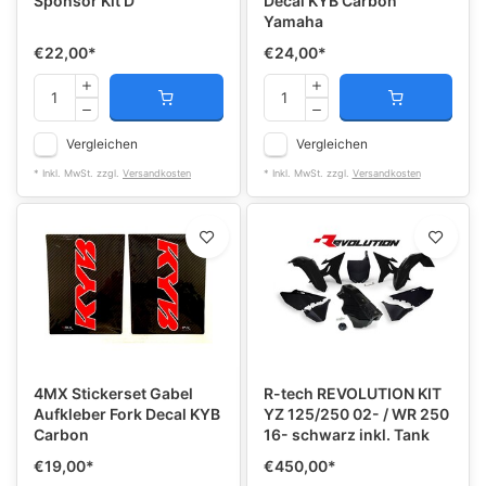
Sponsor Kit D
Decal KYB Carbon
Yamaha
€22,00
*
€24,00
*
Vergleichen
Vergleichen
* Inkl. MwSt. zzgl.
Versandkosten
* Inkl. MwSt. zzgl.
Versandkosten
4MX Stickerset Gabel
R-tech REVOLUTION KIT
Aufkleber Fork Decal KYB
YZ 125/250 02- / WR 250
Carbon
16- schwarz inkl. Tank
€19,00
*
€450,00
*