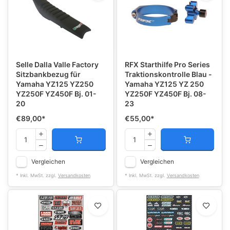
Selle Dalla Valle Factory
RFX Starthilfe Pro Series
Sitzbankbezug für
Traktionskontrolle Blau -
Yamaha YZ125 YZ250
Yamaha YZ125 YZ 250
YZ250F YZ450F Bj. 01-
YZ250F YZ450F Bj. 08-
20
23
€89,00
*
€55,00
*
Vergleichen
Vergleichen
* Inkl. MwSt. zzgl.
Versandkosten
* Inkl. MwSt. zzgl.
Versandkosten