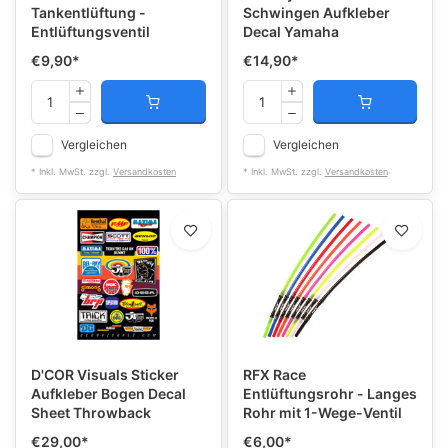
Tankentlüftung -
Schwingen Aufkleber
Entlüftungsventil
Decal Yamaha
€9,90
*
€14,90
*
Vergleichen
Vergleichen
* Inkl. MwSt. zzgl.
Versandkosten
* Inkl. MwSt. zzgl.
Versandkosten
D'COR Visuals Sticker
RFX Race
Aufkleber Bogen Decal
Entlüftungsrohr - Langes
Sheet Throwback
Rohr mit 1-Wege-Ventil
€29,00
*
€6,00
*