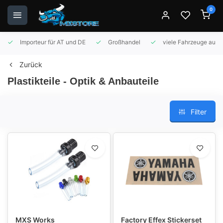
0
Importeur für AT und DE
Großhandel
viele Fahrzeuge auf 
Zurück
Plastikteile - Optik & Anbauteile
Filter
MXS Works
Factory Effex Stickerset