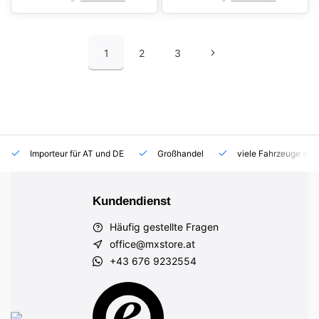
1
2
3
Importeur für AT und DE
Großhandel
viele Fahrzeuge auf
Kundendienst
Häufig gestellte Fragen
office@mxstore.at
+43 676 9232554