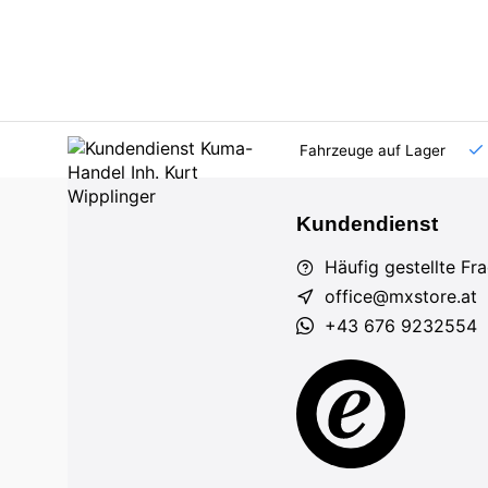
AT und DE
Großhandel
viele Fahrzeuge auf Lager
Kundendienst
Häufig gestellte Fr
office@mxstore.at
+43 676 9232554