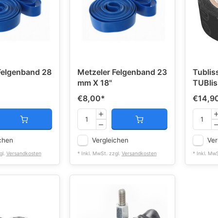
elgenband 28
Metzeler Felgenband 23
Tublis
mm X 18"
TUBlis
€8,00
*
€14,9
chen
Vergleichen
Ver
gl.
Versandkosten
* Inkl. MwSt. zzgl.
Versandkosten
* Inkl. Mw