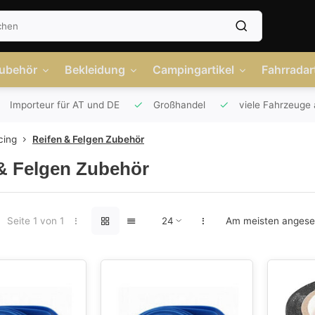
Zubehör
Bekleidung
Campingartikel
Fahrradart
Importeur für AT und DE
Großhandel
viele Fahrzeuge 
cing
Reifen & Felgen Zubehör
& Felgen Zubehör
Seite 1 von 1
Am meisten anges