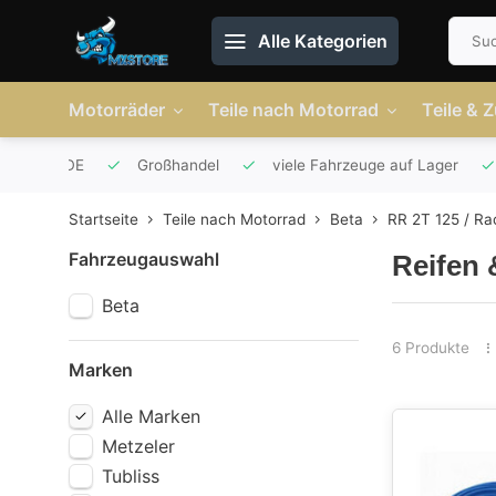
Alle Kategorien
Motorräder
Teile nach Motorrad
Teile & 
r AT und DE
Großhandel
viele Fahrzeuge auf Lager
Startseite
Teile nach Motorrad
Beta
RR 2T 125 / Ra
Fahrzeugauswahl
Reifen 
Beta
6 Produkte
Marken
Alle Marken
Metzeler
Tubliss