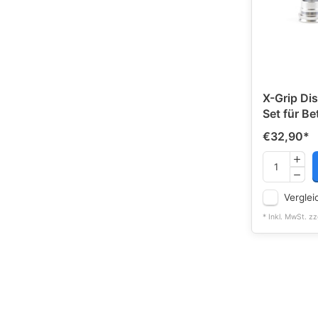
X-Grip Di
Set für Be
€32,90
*
Verglei
* Inkl. MwSt. zz