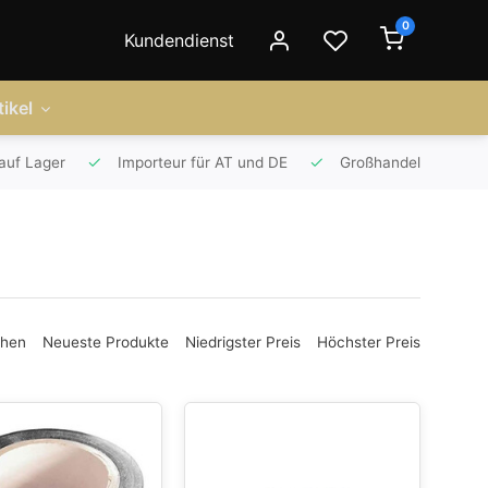
0
Kundendienst
ikel
auf Lager
Importeur für AT und DE
Großhandel
ehen
Neueste Produkte
Niedrigster Preis
Höchster Preis