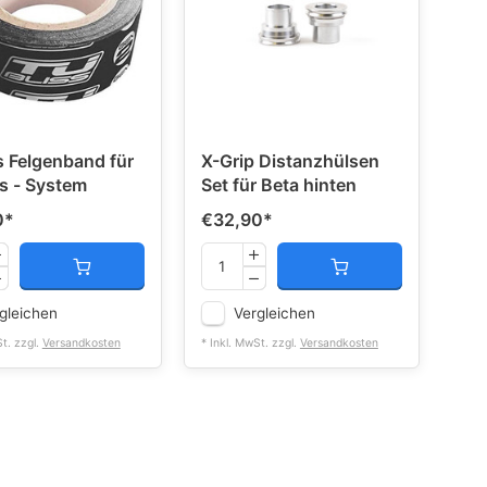
s Felgenband für
X-Grip Distanzhülsen
s - System
Set für Beta hinten
0
*
€32,90
*
gleichen
Vergleichen
St. zzgl.
Versandkosten
* Inkl. MwSt. zzgl.
Versandkosten