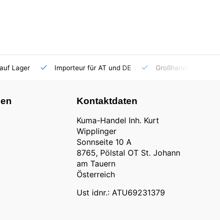
auf Lager
Importeur für AT und DE
Großhandel
nen
Kontaktdaten
Kuma-Handel Inh. Kurt
Wipplinger
Sonnseite 10 A
8765, Pölstal OT St. Johann
am Tauern
Österreich
Ust idnr.: ATU69231379