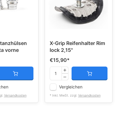
stanzhülsen
X-Grip Reifenhalter Rim
ta vorne
lock 2,15"
€15,90
*
chen
Vergleichen
gl.
Versandkosten
* Inkl. MwSt. zzgl.
Versandkosten