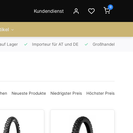
0
Kundendienst
ikel
auf Lager
Importeur für AT und DE
Großhandel
ehen
Neueste Produkte
Niedrigster Preis
Höchster Preis