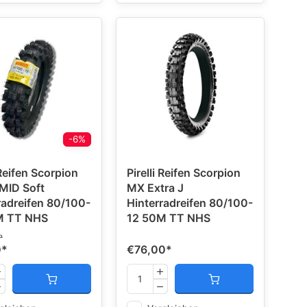
-6%
 Reifen Scorpion
Pirelli Reifen Scorpion
MID Soft
MX Extra J
radreifen 80/100-
Hinterradreifen 80/100-
M TT NHS
12 50M TT NHS
P
0
*
€76,00
*