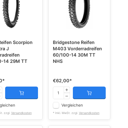
 Reifen Scorpion
Bridgestone Reifen
ra J
M403 Vorderradreifen
radreifen
60/100-14 30M TT
0-14 29M TT
NHS
0
*
€62,00
*
gleichen
Vergleichen
St. zzgl.
Versandkosten
* Inkl. MwSt. zzgl.
Versandkosten