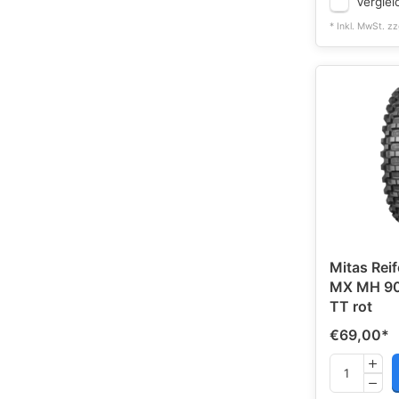
Verglei
* Inkl. MwSt. zz
Mitas Reif
MX MH 90
TT rot
€69,00
*