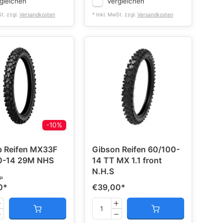
gleichen
Vergleichen
St. zzgl.
Versandkosten
* Inkl. MwSt. zzgl.
Versandkosten
-10%
p Reifen MX33F
Gibson Reifen 60/100-
0-14 29M NHS
14 TT MX 1.1 front
N.H.S
P
0
*
€39,00
*