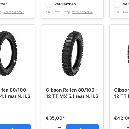
chen
Vergleichen
Ver
gl.
Versandkosten
* Inkl. MwSt. zzgl.
Versandkosten
* Inkl. Mw
ifen 80/100-
Gibson Reifen 80/100-
Gibson
 MX 4.1 rear N.H.S
12 TT MX 5.1 rear N.H.S
12 TT 
€35,00
*
€42,0