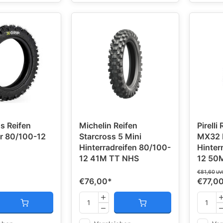
s Reifen
Michelin Reifen
Pirelli
r 80/100-12
Starcross 5 Mini
MX32 
Hinterradreifen 80/100-
Hinter
12 41M TT NHS
12 50
€81,60
UV
€76,00
*
€77,0