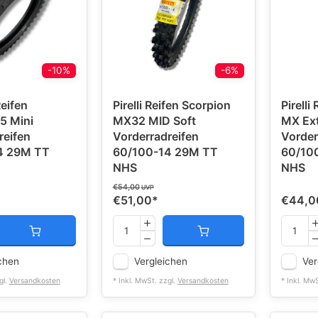
-10%
-6%
eifen
Pirelli Reifen Scorpion
Pirelli
5 Mini
MX32 MID Soft
MX Ext
reifen
Vorderradreifen
Vorder
4 29M TT
60/100-14 29M TT
60/10
NHS
NHS
€54,00
UVP
€51,00
*
€44,0
chen
Vergleichen
Ver
gl.
Versandkosten
* Inkl. MwSt. zzgl.
Versandkosten
* Inkl. Mw