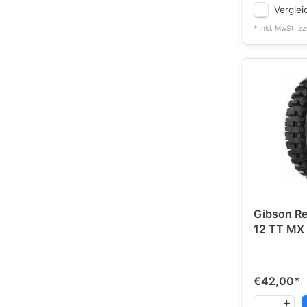
Verglei
* Inkl. MwSt. zz
Gibson Re
12 TT
€42,00
*