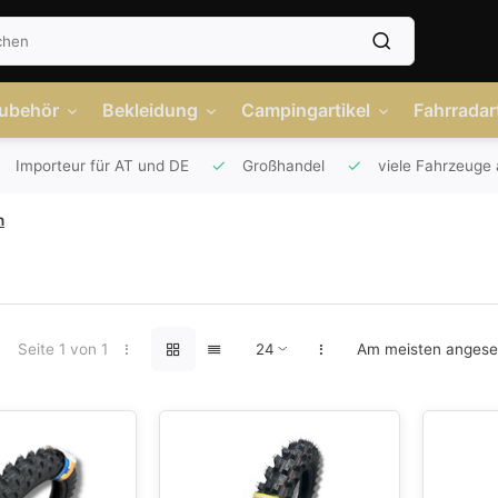
Zubehör
Bekleidung
Campingartikel
Fahrradart
Importeur für AT und DE
Großhandel
viele Fahrzeuge 
n
Seite 1 von 1
Am meisten anges