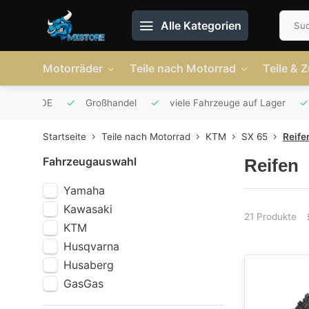
Alle Kategorien
Motorräder
Teile nach Motorrad
Teile & 
r AT und DE
Großhandel
viele Fahrzeuge auf Lager
Startseite
Teile nach Motorrad
KTM
SX 65
Reife
Fahrzeugauswahl
Reifen
Yamaha
Kawasaki
21 Produkte
KTM
Husqvarna
Husaberg
GasGas