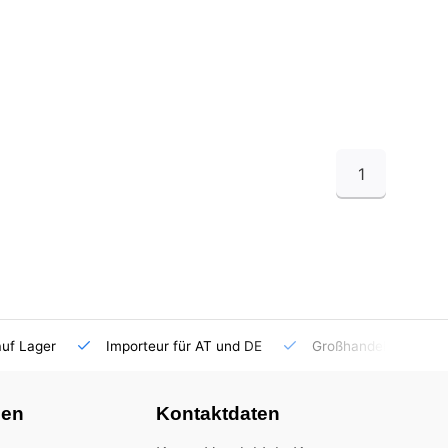
1
auf Lager
Importeur für AT und DE
Großhandel
nen
Kontaktdaten