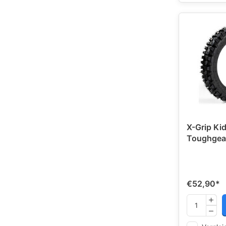
X-Grip Kid
Toughgea
€52,90
*