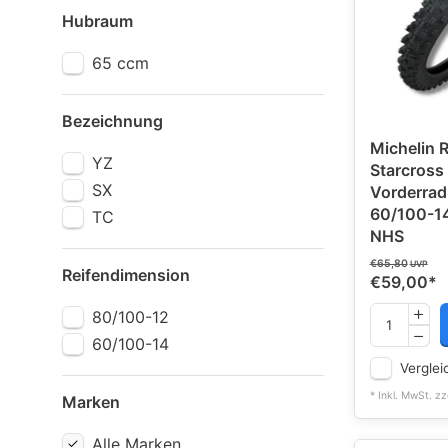
Hubraum
65 ccm
Bezeichnung
Michelin R
YZ
Starcross 
SX
Vorderrad
60/100-1
TC
NHS
€65,80
UVP
Reifendimension
€59,00
*
80/100-12
60/100-14
Verglei
* Inkl. MwSt. zz
Marken
Alle Marken