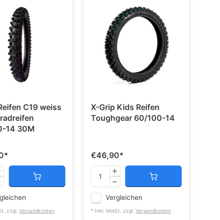
Reifen C19 weiss
X-Grip Kids Reifen
radreifen
Toughgear 60/100-14
0-14 30M
0
*
€46,90
*
gleichen
Vergleichen
St. zzgl.
Versandkosten
* Inkl. MwSt. zzgl.
Versandkosten