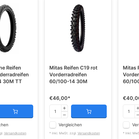
ne Reifen
Mitas Reifen C19 rot
Mitas 
erradreifen
Vorderradreifen
Vorder
4 30M TT
60/100-14 30M
60/10
€46,00
*
€40,0
chen
Vergleichen
Ver
gl.
Versandkosten
* Inkl. MwSt. zzgl.
Versandkosten
* Inkl. Mw