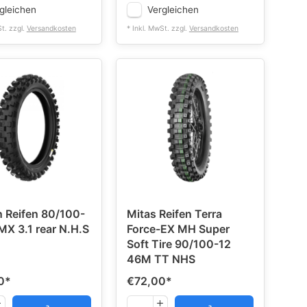
gleichen
Vergleichen
St. zzgl.
Versandkosten
* Inkl. MwSt. zzgl.
Versandkosten
 Reifen 80/100-
Mitas Reifen Terra
MX 3.1 rear N.H.S
Force-EX MH Super
Soft Tire 90/100-12
46M TT NHS
0
*
€72,00
*