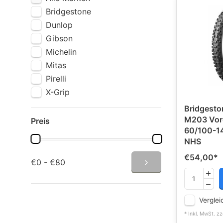
Bridgestone
Dunlop
Gibson
Michelin
Mitas
Pirelli
X-Grip
Bridgesto
M203 Vord
Preis
60/100-1
NHS
€54,00
*
€0 - €80
Verglei
* Inkl. MwSt. zz