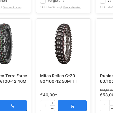
chen
Vergleichen
Ver
gl.
Versandkosten
* Inkl. MwSt. zzgl.
Versandkosten
* Inkl. Mw
en Terra Force
Mitas Reifen C-20
Dunlo
/100-12 46M
80/100-12 50M TT
60/10
€59,00
UV
€46,00
*
€53,0