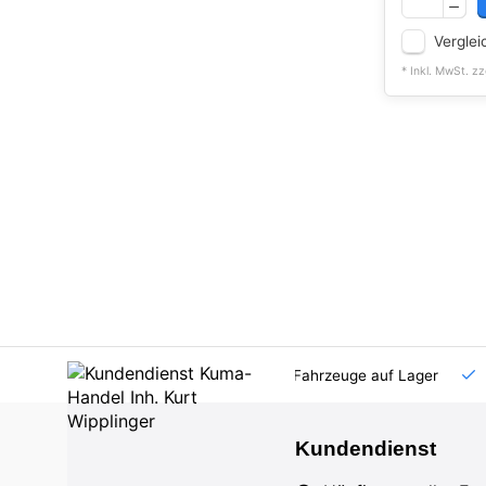
Verglei
* Inkl. MwSt. zz
AT und DE
Großhandel
viele Fahrzeuge auf Lager
Kundendienst