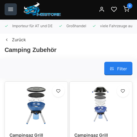
0
Importeur für AT und DE
Großhandel
viele Fahrzeuge auf 
Zurück
Camping Zubehör
Filter
Campingaz Grill
Campingaz Grill