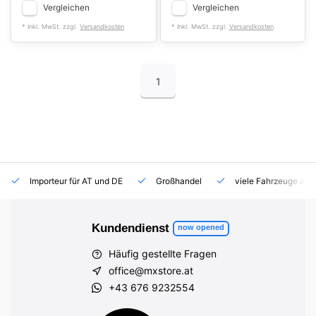
Vergleichen
Vergleichen
* Inkl. MwSt. zzgl.
Versandkosten
* Inkl. MwSt. zzgl.
Versandkosten
1
Importeur für AT und DE
Großhandel
viele Fahrzeuge auf
Kundendienst
now opened
Häufig gestellte Fragen
office@mxstore.at
+43 676 9232554