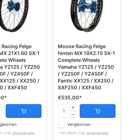
Racing Felge
Moose Racing Felge
MX 21X1.60 SX-1
hinten MX 19X2.15 SX-1
ete Wheels
Complete Wheels
a YZ125 / YZ250
Yamaha YZ125 / YZ250
0F / YZ450F /
/ YZ250F / YZ450F /
 XX125 / XX250 /
Fantic XX125 / XX250 /
0 / XXF450
XXF250 / XXF450
00
*
€535,00
*
gleichen
Vergleichen
St. zzgl.
Versandkosten
* Inkl. MwSt. zzgl.
Versandkosten