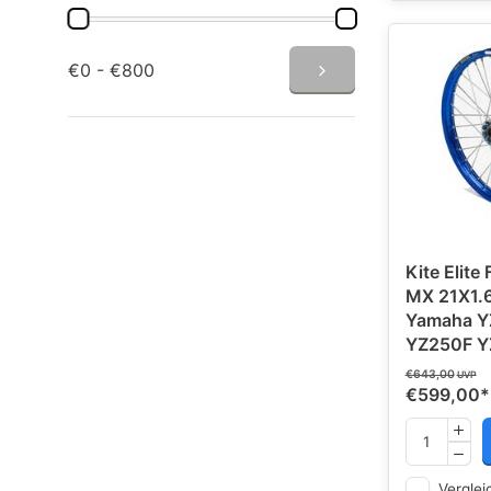
€0 - €800
Kite Elite
MX 21X1.
Yamaha Y
YZ250F Y
€643,00
UVP
€599,00
*
Verglei