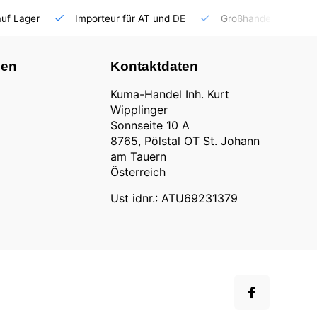
auf Lager
Importeur für AT und DE
Großhandel
nen
Kontaktdaten
Kuma-Handel Inh. Kurt
Wipplinger
Sonnseite 10 A
8765, Pölstal OT St. Johann
am Tauern
Österreich
Ust idnr.: ATU69231379