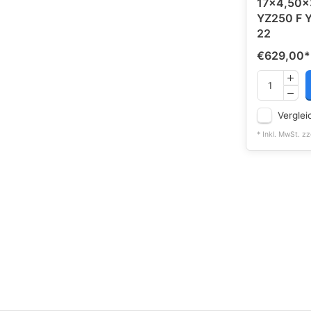
17x4,50x
YZ250 F Y
22
€629,00
*
Verglei
* Inkl. MwSt. zz