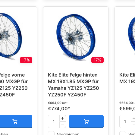
-7%
17%
 Felge vorne
Kite Elite Felge hinten
Kite El
60 MXGP für
MX 19X1.85 MXGP für
MX 19
Z125 YZ250
Yamaha YZ125 YZ250
Z450F
YZ250F YZ450F
€664,00
€664,00
UVP
€774,00
*
€599,
chen
Vergleichen
Ver