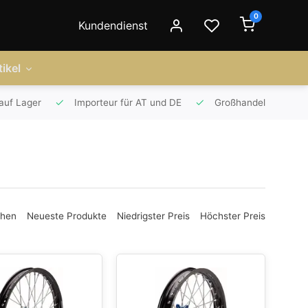
0
Kundendienst
ikel
auf Lager
Importeur für AT und DE
Großhandel
ehen
Neueste Produkte
Niedrigster Preis
Höchster Preis