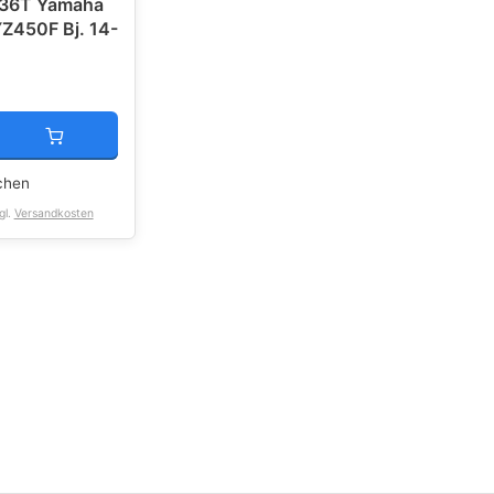
36T Yamaha
Z450F Bj. 14-
chen
gl.
Versandkosten