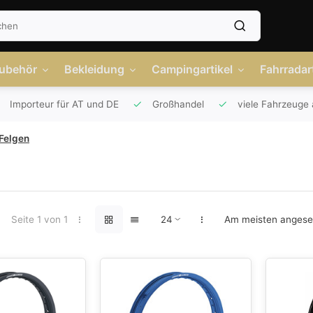
Zubehör
Bekleidung
Campingartikel
Fahrradart
Importeur für AT und DE
Großhandel
viele Fahrzeuge 
Felgen
Seite 1 von 1
Am meisten anges