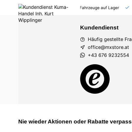
AT und DE
Großhandel
viele Fahrzeuge auf Lager
Kundendienst
Häufig gestellte Fr
office@mxstore.at
+43 676 9232554
Nie wieder Aktionen oder Rabatte verpass