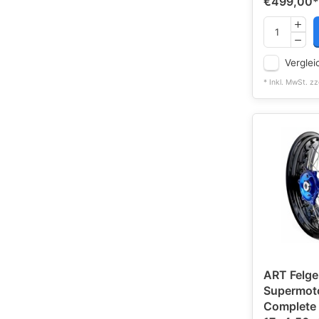
€499,00
*
Verglei
* Inkl. MwSt. zz
ART Felge
Supermot
Complete 