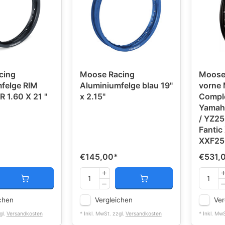
cing
Moose Racing
Moose 
felge RIM
Aluminiumfelge blau 19"
vorne 
 1.60 X 21 "
x 2.15"
Compl
Yamah
/ YZ25
Fantic
XXF25
€145,00
*
€531,
chen
Vergleichen
Ver
gl.
Versandkosten
* Inkl. MwSt. zzgl.
Versandkosten
* Inkl. Mw