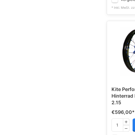
* Inkl. MwSt. zz
Kite Perf
Hinterrad
2.15
€596,00
*