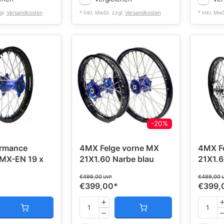
gl.
Versandkosten
* Inkl. MwSt. zzgl.
Versandkosten
* Inkl. Mw
-20%
ormance
4MX Felge vorne MX
4MX F
 MX-EN 19 x
21X1.60 Narbe blau
21X1.6
€499,00
€499,00
UVP
€399,00
*
€399,