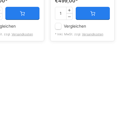
00
*
€499,00
*
gleichen
Vergleichen
St. zzgl.
Versandkosten
* Inkl. MwSt. zzgl.
Versandkosten