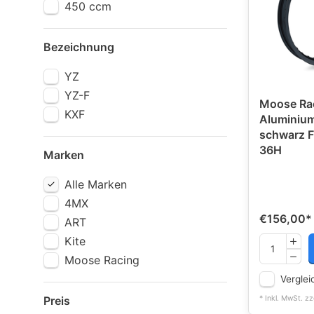
450 ccm
Bezeichnung
YZ
YZ-F
Moose Ra
KXF
Aluminium
schwarz FR
36H
Marken
Alle Marken
4MX
€156,00
*
ART
Kite
Moose Racing
Verglei
Preis
* Inkl. MwSt. zz