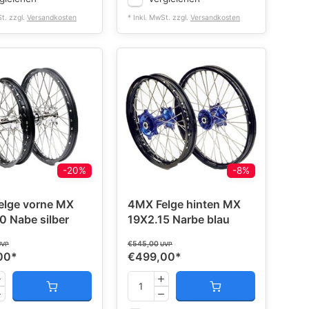
St. zzgl.
Versandkosten
* Inkl. MwSt. zzgl.
Versandkosten
-20%
-8%
elge vorne MX
4MX Felge hinten MX
0 Nabe silber
19X2.15 Narbe blau
€545,00
UVP
UVP
00
*
€499,00
*