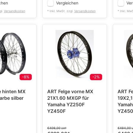
chen
Vergleichen
Ver
gl.
Versandkosten
* Inkl. MwSt. zzgl.
Versandkosten
* Inkl. Mw
-8%
-2%
 hinten MX
ART Felge vorne MX
ART Fe
arbe silber
21X1.60 MXGP für
19X2,1
Yamaha YZ250F
Yamah
YZ450F
YZ450
€409,00
€494,00
UVP