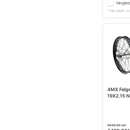
Verglei
* Inkl. MwSt. zz
4MX Felge
19X2.15 N
€545,00
UVP