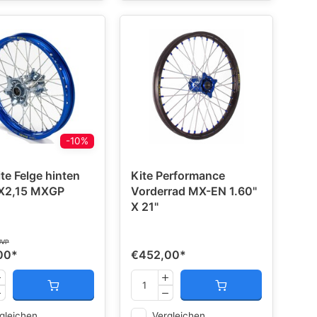
-10%
ite Felge hinten
Kite Performance
X2,15 MXGP
Vorderrad MX-EN 1.60"
X 21"
UVP
00
*
€452,00
*
gleichen
Vergleichen