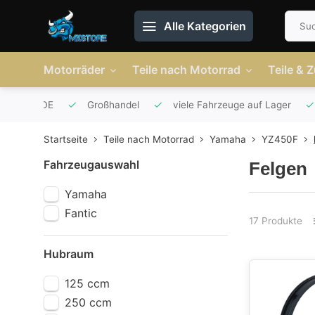
Alle Kategorien
Motorräder
Teile nach Motorrad
Teile & 
r AT und DE
Großhandel
viele Fahrzeuge auf Lager
Startseite
Teile nach Motorrad
Yamaha
YZ450F
Fahrzeugauswahl
Felgen
Yamaha
Fantic
17 Produkte
Hubraum
125 ccm
250 ccm