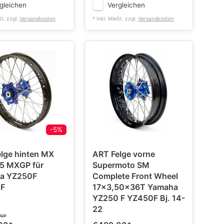
gleichen
Vergleichen
St. zzgl.
Versandkosten
* Inkl. MwSt. zzgl.
Versandkosten
-5%
lge hinten MX
ART Felge vorne
5 MXGP für
Supermoto SM
a YZ250F
Complete Front Wheel
F
17x3,50x36T Yamaha
YZ250 F YZ450F Bj. 14-
22
UVP