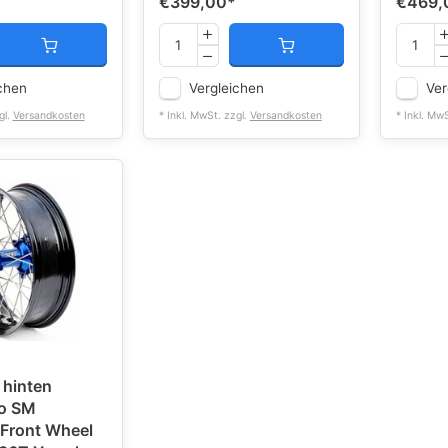
€399,00
*
€469,
chen
Vergleichen
Ver
gl.
Versandkosten
* Inkl. MwSt. zzgl.
Versandkosten
* Inkl. Mw
 hinten
o SM
Front Wheel