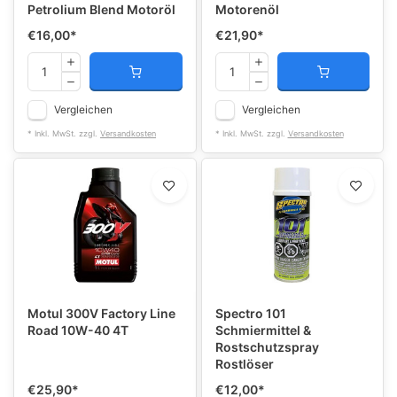
Petrolium Blend Motoröl
Motorenöl
€16,00
*
€21,90
*
Vergleichen
Vergleichen
* Inkl. MwSt. zzgl.
Versandkosten
* Inkl. MwSt. zzgl.
Versandkosten
Motul 300V Factory Line
Spectro 101
Road 10W-40 4T
Schmiermittel &
Rostschutzspray
Rostlöser
€25,90
*
€12,00
*