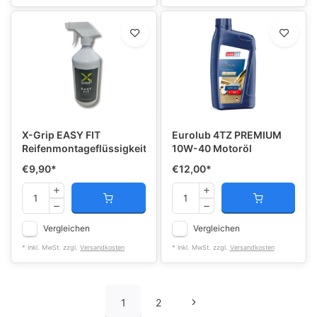
X-Grip EASY FIT
Eurolub 4TZ PREMIUM
Reifenmontageflüssigkeit
10W-40 Motoröl
€9,90
*
€12,00
*
Vergleichen
Vergleichen
* Inkl. MwSt. zzgl.
Versandkosten
* Inkl. MwSt. zzgl.
Versandkosten
1
2