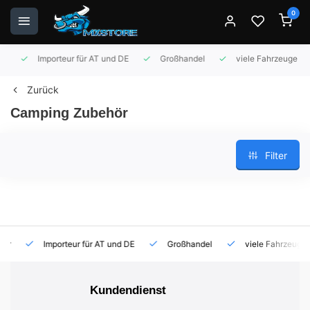
0
Importeur für AT und DE
Großhandel
viele Fahrzeuge auf 
Zurück
Camping Zubehör
Filter
Importeur für AT und DE
Großhandel
viele Fahrzeuge auf
Kundendienst