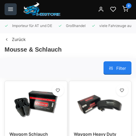
0
Importeur für AT und DE
Großhandel
viele Fahrzeuge auf 
Zurück
Mousse & Schlauch
Filter
Waygom Schlauch
Waygom Heavy Duty