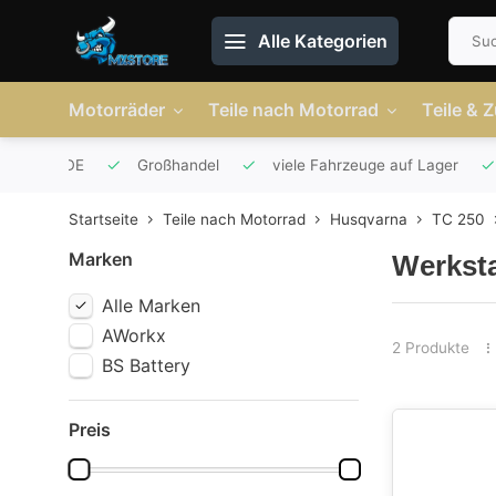
Alle Kategorien
Motorräder
Teile nach Motorrad
Teile & 
r AT und DE
Großhandel
viele Fahrzeuge auf Lager
Startseite
Teile nach Motorrad
Husqvarna
TC 250
Marken
Werksta
Alle Marken
AWorkx
2 Produkte
BS Battery
Preis