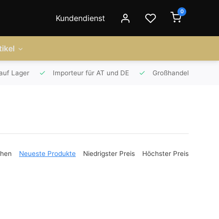
0
Kundendienst
ikel
auf Lager
Importeur für AT und DE
Großhandel
ehen
Neueste Produkte
Niedrigster Preis
Höchster Preis