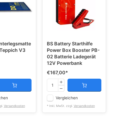
nterlegsmatte
BS Battery Starthilfe
Teppich V3
Power Box Booster PB-
02 Batterie Ladegerät
12V Powerbank
€167,00
*
chen
Vergleichen
gl.
Versandkosten
* Inkl. MwSt. zzgl.
Versandkosten