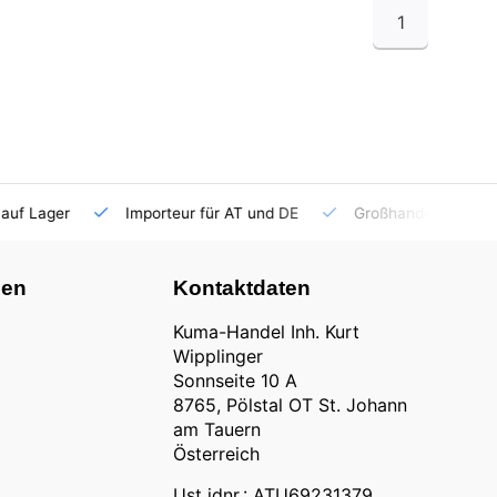
1
auf Lager
Importeur für AT und DE
Großhandel
nen
Kontaktdaten
Kuma-Handel Inh. Kurt
Wipplinger
Sonnseite 10 A
8765, Pölstal OT St. Johann
am Tauern
Österreich
Ust idnr.: ATU69231379