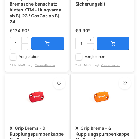
Bremsscheibenschutz
Sicherungskit
hinten KTM - Husqvarna
ab Bj. 23 / GasGas ab Bj.
24
€124,90
*
€9,90
*
Vergleichen
Vergleichen
* Inkl. MwSt. zzgl.
Versandkosten
* Inkl. MwSt. zzgl.
Versandkosten
X-Grip Brems - &
X-Grip Brems - &
Kupplungspumpenkappe
Kupplungspumpenkappe