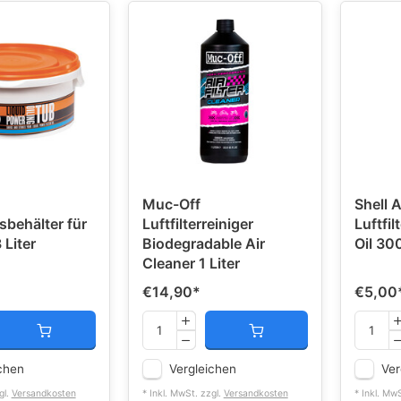
Muc-Off
Shell 
sbehälter für
Luftfilterreiniger
Luftfil
3 Liter
Biodegradable Air
Oil 30
Cleaner 1 Liter
€14,90
*
€5,00
chen
Vergleichen
Ver
gl.
Versandkosten
* Inkl. MwSt. zzgl.
Versandkosten
* Inkl. Mw