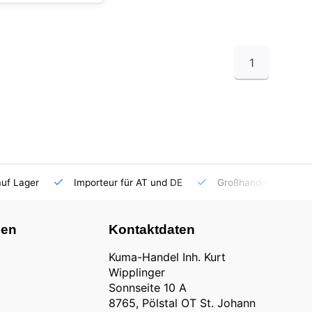
1
auf Lager
Importeur für AT und DE
Großhandel
nen
Kontaktdaten
Kuma-Handel Inh. Kurt
Wipplinger
Sonnseite 10 A
8765, Pölstal OT St. Johann