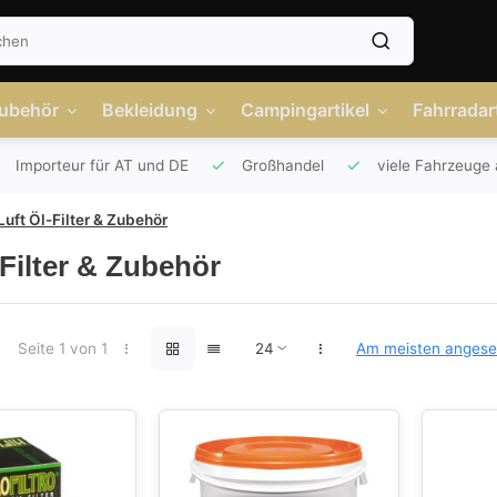
Zubehör
Bekleidung
Campingartikel
Fahrradart
Importeur für AT und DE
Großhandel
viele Fahrzeuge 
Luft Öl-Filter & Zubehör
-Filter & Zubehör
Seite 1 von 1
Am meisten anges