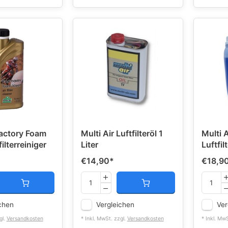
Factory Foam
Multi Air Luftfilteröl 1
Multi A
ilterreiniger
Liter
Luftfil
€14,90
*
€18,9
chen
Vergleichen
Ver
gl.
Versandkosten
* Inkl. MwSt. zzgl.
Versandkosten
* Inkl. Mw