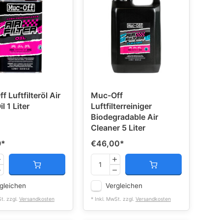
 Luftfilteröl Air
Muc-Off
il 1 Liter
Luftfilterreiniger
Biodegradable Air
Cleaner 5 Liter
9
*
€46,00
*
gleichen
Vergleichen
St. zzgl.
Versandkosten
* Inkl. MwSt. zzgl.
Versandkosten