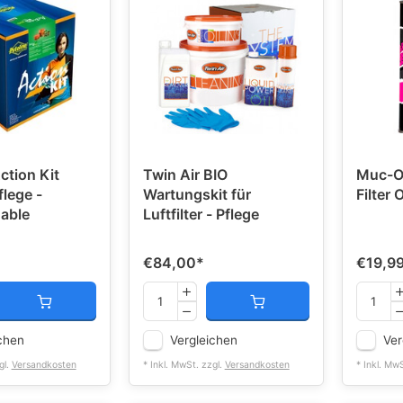
ction Kit
Twin Air BIO
Muc-Off
flege -
Wartungskit für
Filter O
able
Luftfilter - Pflege
€84,00
*
€19,9
chen
Vergleichen
Ver
gl.
Versandkosten
* Inkl. MwSt. zzgl.
Versandkosten
* Inkl. Mw