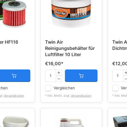
ter HF116
Twin Air
Twin Ai
Reinigungsbehälter für
Dichtm
Luftfilter 10 Liter
€16,00
*
€12,0
chen
Vergleichen
Ver
gl.
Versandkosten
* Inkl. MwSt. zzgl.
Versandkosten
* Inkl. Mw