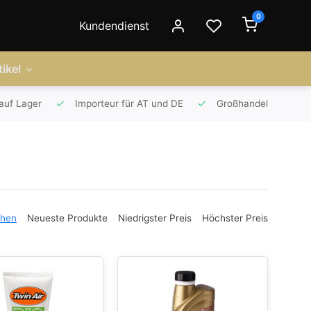
0
Kundendienst
ikel
auf Lager
Importeur für AT und DE
Großhandel
ehen
Neueste Produkte
Niedrigster Preis
Höchster Preis