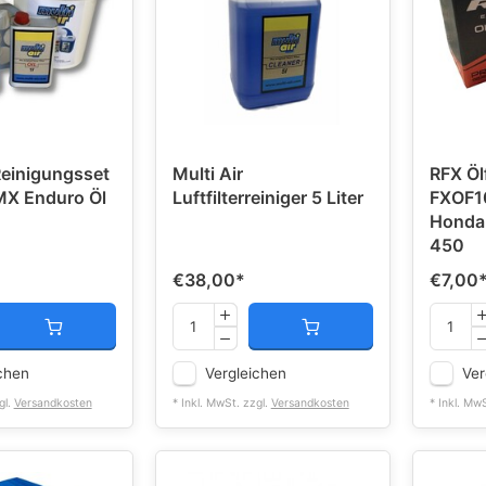
Reinigungsset
Multi Air
RFX Ölf
 MX Enduro Öl
Luftfilterreiniger 5 Liter
FXOF1
Honda
450
€38,00
*
€7,00
chen
Vergleichen
Ver
gl.
Versandkosten
* Inkl. MwSt. zzgl.
Versandkosten
* Inkl. Mw