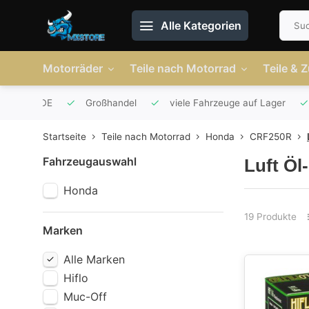
Alle Kategorien
Motorräder
Teile nach Motorrad
Teile & 
r AT und DE
Großhandel
viele Fahrzeuge auf Lager
Startseite
Teile nach Motorrad
Honda
CRF250R
Fahrzeugauswahl
Luft Öl
Honda
19 Produkte
Marken
Alle Marken
Hiflo
Muc-Off