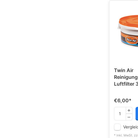
Twin Air
Reinigung
Luftfilter 
€6,00
*
Verglei
* Inkl. MwSt. zz