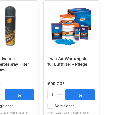
Advance
Twin Air Wartungskit
terölspray Filter
für Luftfilter - Pflege
0ml
*
€99,00
*
gleichen
Vergleichen
St. zzgl.
Versandkosten
* Inkl. MwSt. zzgl.
Versandkosten