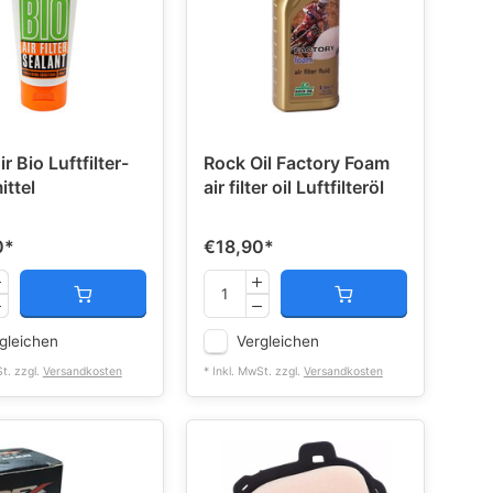
r Bio Luftfilter-
Rock Oil Factory Foam
ittel
air filter oil Luftfilteröl
0
*
€18,90
*
gleichen
Vergleichen
St. zzgl.
Versandkosten
* Inkl. MwSt. zzgl.
Versandkosten