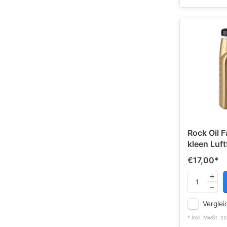
Rock Oil 
kleen Luftf
€17,00
*
Verglei
* Inkl. MwSt. zz