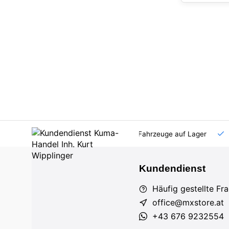
AT und DE
Großhandel
viele Fahrzeuge auf Lager
Kundendienst
Häufig gestellte Fr
office@mxstore.at
+43 676 9232554