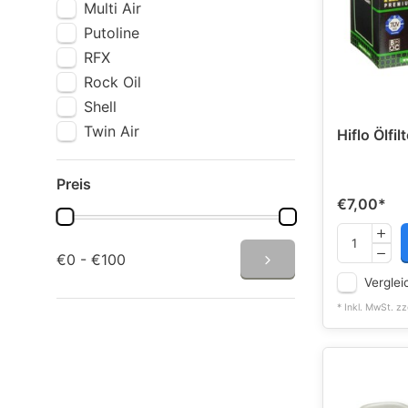
Multi Air
Putoline
RFX
Rock Oil
Shell
Twin Air
Hiflo Ölfil
Preis
€7,00
*
€0 - €100
Verglei
* Inkl. MwSt. zz