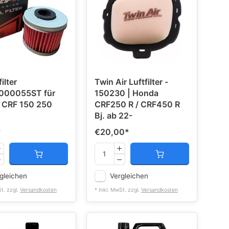
ilter
Twin Air Luftfilter -
000055ST für
150230 | Honda
 CRF 150 250
CRF250 R / CRF450 R
Bj. ab 22-
*
€20,00
*
gleichen
Vergleichen
St. zzgl.
Versandkosten
* Inkl. MwSt. zzgl.
Versandkosten