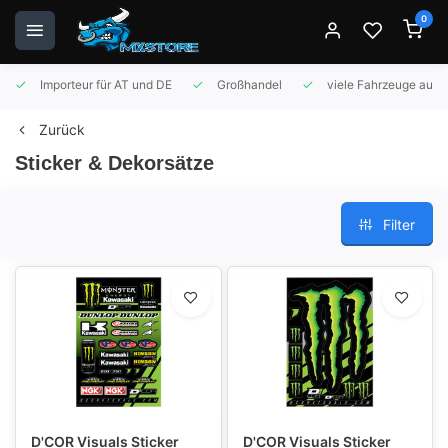
0
Importeur für AT und DE
Großhandel
viele Fahrzeuge auf 
Zurück
Sticker & Dekorsätze
Filter
D'COR Visuals Sticker
D'COR Visuals Sticker