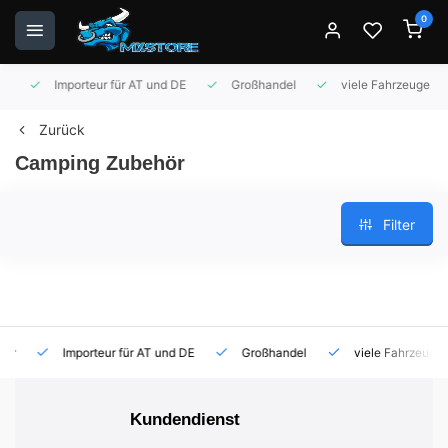
0
Importeur für AT und DE
Großhandel
viele Fahrzeuge auf 
Zurück
Camping Zubehör
Filter
Importeur für AT und DE
Großhandel
viele Fahrzeuge auf
Kundendienst