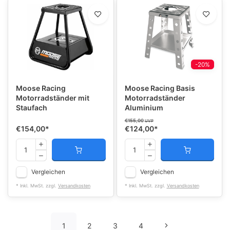
-20%
Moose Racing
Moose Racing Basis
Motorradständer mit
Motorradständer
Staufach
Aluminium
€155,00
UVP
€154,00
*
€124,00
*
Vergleichen
Vergleichen
* Inkl. MwSt. zzgl.
Versandkosten
* Inkl. MwSt. zzgl.
Versandkosten
1
2
3
4