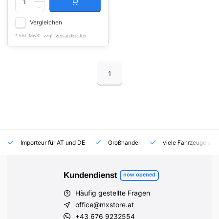
Vergleichen
* Inkl. MwSt. zzgl.
Versandkosten
1
Importeur für AT und DE
Großhandel
viele Fahrzeuge auf
Kundendienst
now opened
Häufig gestellte Fragen
office@mxstore.at
+43 676 9232554