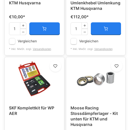
KTM Husqvarna
Umlenkhebel Umlenkung
KTM Husqvarna
€10,00
*
€112,00
*
Vergleichen
Vergleichen
* Inkl. MwSt. zzgl.
Versandkosten
* Inkl. MwSt. zzgl.
Versandkosten
SKF Komplettkit für WP
Moose Racing
AER
Stossdämpferlager - Kit
unten für KTM und
Husqvarna