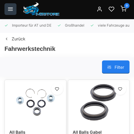
0
Importeur für AT und DE
Großhandel
viele Fahrzeuge auf 
Zurück
Fahrwerkstechnik
Filter
All Balls
All Balls Gabel