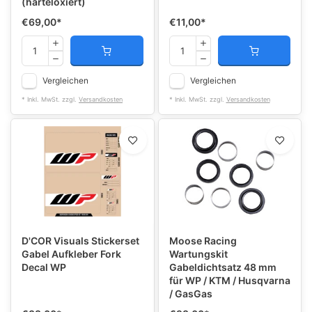
(harteloxiert)
€69,00
*
€11,00
*
Vergleichen
Vergleichen
* Inkl. MwSt. zzgl.
Versandkosten
* Inkl. MwSt. zzgl.
Versandkosten
D'COR Visuals Stickerset
Moose Racing
Gabel Aufkleber Fork
Wartungskit
Decal WP
Gabeldichtsatz 48 mm
für WP / KTM / Husqvarna
/ GasGas