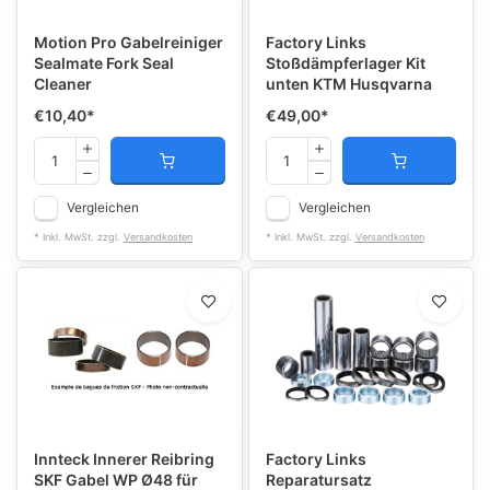
Motion Pro Gabelreiniger
Factory Links
Sealmate Fork Seal
Stoßdämpferlager Kit
Cleaner
unten KTM Husqvarna
€10,40
*
€49,00
*
Vergleichen
Vergleichen
* Inkl. MwSt. zzgl.
Versandkosten
* Inkl. MwSt. zzgl.
Versandkosten
Innteck Innerer Reibring
Factory Links
SKF Gabel WP Ø48 für
Reparatursatz