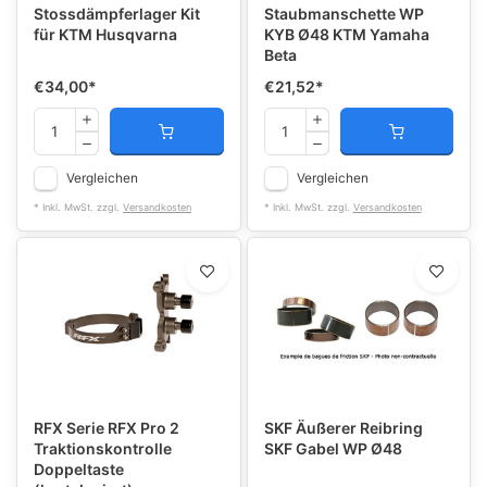
Stossdämpferlager Kit
Staubmanschette WP
für KTM Husqvarna
KYB Ø48 KTM Yamaha
Beta
€34,00
*
€21,52
*
Vergleichen
Vergleichen
* Inkl. MwSt. zzgl.
Versandkosten
* Inkl. MwSt. zzgl.
Versandkosten
RFX Serie RFX Pro 2
SKF Äußerer Reibring
Traktionskontrolle
SKF Gabel WP Ø48
Doppeltaste