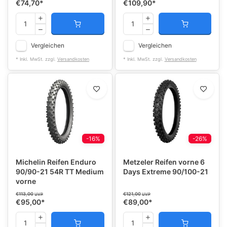
€74,70
*
€109,90
*
Vergleichen
Vergleichen
* Inkl. MwSt. zzgl.
Versandkosten
* Inkl. MwSt. zzgl.
Versandkosten
-16%
-26%
Michelin Reifen Enduro
Metzeler Reifen vorne 6
90/90-21 54R TT Medium
Days Extreme 90/100-21
vorne
€113,00
€121,00
UVP
UVP
€95,00
*
€89,00
*