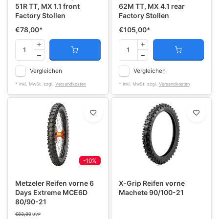
51R TT, MX 1.1 front
62M TT, MX 4.1 rear
Factory Stollen
Factory Stollen
€78,00
*
€105,00
*
Vergleichen
Vergleichen
* Inkl. MwSt. zzgl.
Versandkosten
* Inkl. MwSt. zzgl.
Versandkosten
-10%
Metzeler Reifen vorne 6
X-Grip Reifen vorne
Days Extreme MCE6D
Machete 90/100-21
80/90-21
€83,00
UVP