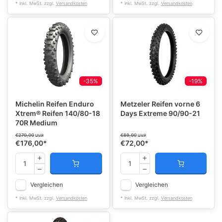
* Inkl. MwSt. zzgl.
Versandkosten
* Inkl. MwSt. zzgl.
Versandkosten
-35%
-19%
Michelin Reifen Enduro
Metzeler Reifen vorne 6
Xtrem® Reifen 140/80-18
Days Extreme 90/90-21
70R Medium
€270,00
€89,00
UVP
UVP
€176,00
*
€72,00
*
Vergleichen
Vergleichen
* Inkl. MwSt. zzgl.
Versandkosten
* Inkl. MwSt. zzgl.
Versandkosten