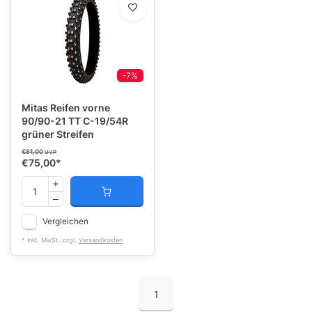
-7%
Mitas Reifen vorne
90/90-21 TT C-19/54R
grüner Streifen
€81,00
UVP
€75,00
*
Vergleichen
* Inkl. MwSt. zzgl.
Versandkosten
1