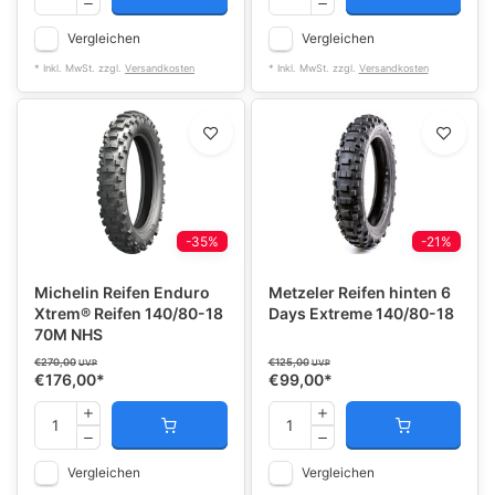
Vergleichen
Vergleichen
* Inkl. MwSt. zzgl.
Versandkosten
* Inkl. MwSt. zzgl.
Versandkosten
-35%
-21%
Michelin Reifen Enduro
Metzeler Reifen hinten 6
Xtrem® Reifen 140/80-18
Days Extreme 140/80-18
70M NHS
€270,00
€125,00
UVP
UVP
€176,00
*
€99,00
*
Vergleichen
Vergleichen