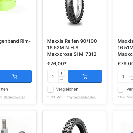
lgenband Rim-
Maxxis Reifen 90/100-
Maxxis
16 52M N.H.S.
16 51M
Maxxcross SI M-7312
Maxxc
€76,00
*
€79,0
chen
Vergleichen
Ver
gl.
Versandkosten
* Inkl. MwSt. zzgl.
Versandkosten
* Inkl. Mw