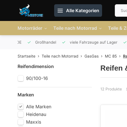
Alle Kategorien
Motorräder
Teile nach Motorrad
Teile & 
r AT und DE
Großhandel
viele Fahrzeuge auf Lager
Startseite
Teile nach Motorrad
GasGas
MC 85
Re
Reifendimension
Reifen 
90/100-16
12 Produkte
Marken
Alle Marken
Heidenau
Maxxis