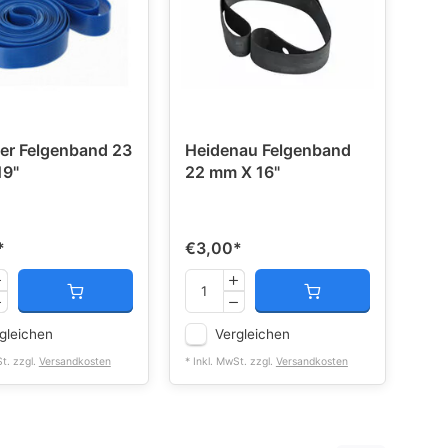
r Felgenband 23
Heidenau Felgenband
19"
22 mm X 16"
*
€3,00
*
gleichen
Vergleichen
St. zzgl.
Versandkosten
* Inkl. MwSt. zzgl.
Versandkosten