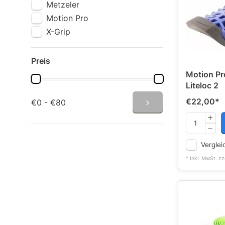
Metzeler
Motion Pro
X-Grip
Preis
Motion Pr
Liteloc 2
€22,00
*
€0 - €80
Verglei
* Inkl. MwSt. zz