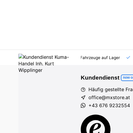
AT und DE
Großhandel
viele Fahrzeuge auf Lager
Kundendienst
now o
Häufig gestellte Fr
office@mxstore.at
+43 676 9232554