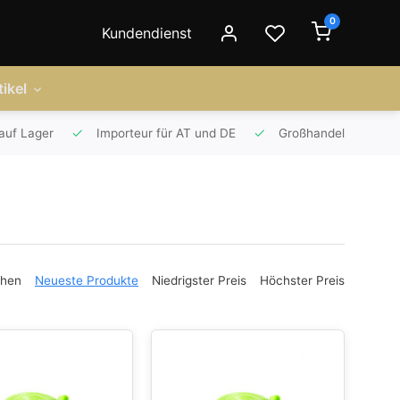
0
Kundendienst
ikel
auf Lager
Importeur für AT und DE
Großhandel
ehen
Neueste Produkte
Niedrigster Preis
Höchster Preis