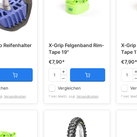
o Reifenhalter
X-Grip Felgenband Rim-
X-Grip
Tape 19''
Tape 17
€7,90
*
€7,90
chen
Vergleichen
Ver
gl.
Versandkosten
* Inkl. MwSt. zzgl.
Versandkosten
* Inkl. Mw