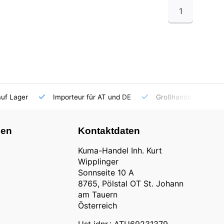
1
auf Lager
Importeur für AT und DE
Großhandel
nen
Kontaktdaten
Kuma-Handel Inh. Kurt
Wipplinger
Sonnseite 10 A
8765, Pölstal OT St. Johann
am Tauern
Österreich