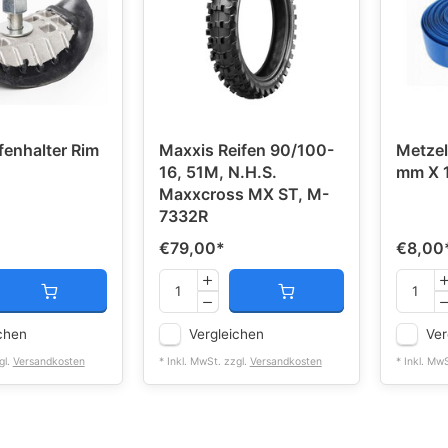
fenhalter Rim
Maxxis Reifen 90/100-
Metzele
16, 51M, N.H.S.
mm X 
Maxxcross MX ST, M-
7332R
€79,00
*
€8,00
chen
Vergleichen
Ver
gl.
Versandkosten
* Inkl. MwSt. zzgl.
Versandkosten
* Inkl. Mw