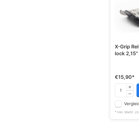
X-Grip Rei
lock 2,15"
€15,90
*
Verglei
* Inkl. MwSt. zz