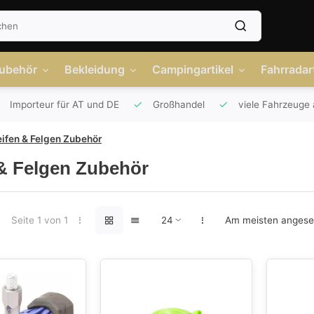
Zubehör
Bekleidung
Campingartikel
Fahrradart
Importeur für AT und DE
Großhandel
viele Fahrzeuge 
ifen & Felgen Zubehör
& Felgen Zubehör
Seite 1 von 1
Am meisten anges