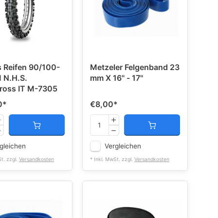
 Reifen 90/100-
Metzeler Felgenband 23
 N.H.S.
mm X 16" - 17"
ross IT M-7305
0
*
€8,00
*
gleichen
Vergleichen
St. zzgl.
Versandkosten
* Inkl. MwSt. zzgl.
Versandkosten