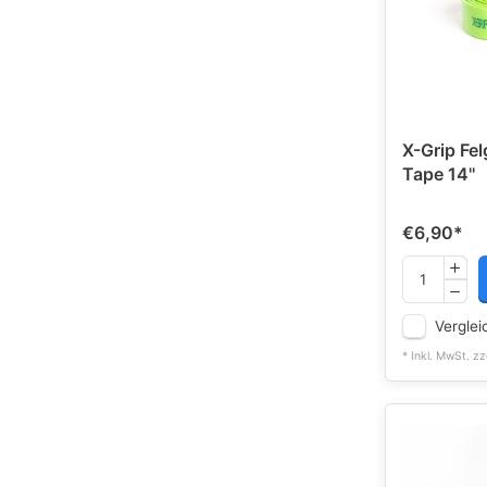
X-Grip Fe
Tape 14''
€6,90
*
Verglei
* Inkl. MwSt. zz