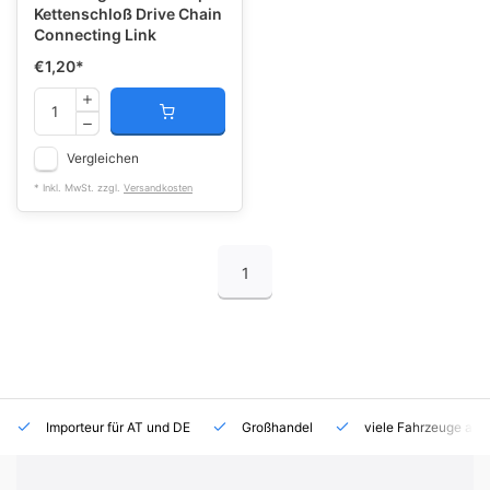
Kettenschloß Drive Chain
Connecting Link
€1,20
*
Vergleichen
* Inkl. MwSt. zzgl.
Versandkosten
1
Importeur für AT und DE
Großhandel
viele Fahrzeuge auf