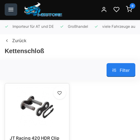
0
Importeur für AT und DE
Großhandel
viele Fahrzeuge auf 
Zurück
Kettenschloß
Filter
JT Racing 420 HDR Clip