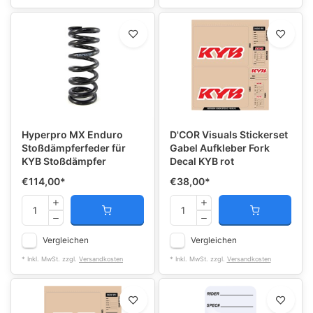
Hyperpro MX Enduro
D'COR Visuals Stickerset
Stoßdämpferfeder für
Gabel Aufkleber Fork
KYB Stoßdämpfer
Decal KYB rot
€114,00
*
€38,00
*
Vergleichen
Vergleichen
* Inkl. MwSt. zzgl.
Versandkosten
* Inkl. MwSt. zzgl.
Versandkosten