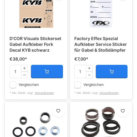
D'COR Visuals Stickerset
Factory Effex Spezial
Gabel Aufkleber Fork
Aufkleber Service Sticker
Decal KYB schwarz
für Gabel & Stoßdämpfer
€38,00
*
€7,00
*
Vergleichen
Vergleichen
* Inkl. MwSt. zzgl.
Versandkosten
* Inkl. MwSt. zzgl.
Versandkosten