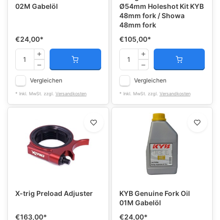
02M Gabelöl
Ø54mm Holeshot Kit KYB
48mm fork / Showa
48mm fork
€24,00
*
€105,00
*
Vergleichen
Vergleichen
* Inkl. MwSt. zzgl.
Versandkosten
* Inkl. MwSt. zzgl.
Versandkosten
X-trig Preload Adjuster
KYB Genuine Fork Oil
01M Gabelöl
€163,00
*
€24,00
*