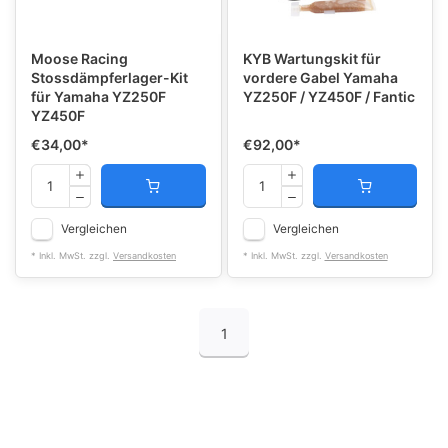
Moose Racing
KYB Wartungskit für
Stossdämpferlager-Kit
vordere Gabel Yamaha
für Yamaha YZ250F
YZ250F / YZ450F / Fantic
YZ450F
€34,00
*
€92,00
*
Vergleichen
Vergleichen
* Inkl. MwSt. zzgl.
Versandkosten
* Inkl. MwSt. zzgl.
Versandkosten
1