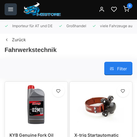
0
Importeur für AT und DE
Großhandel
viele Fahrzeuge auf 
Zurück
Fahrwerkstechnik
Filter
KYB Genuine Fork Oil
X-trig Startautomatic