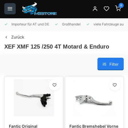
0
Importeur für AT und DE
Großhandel
viele Fahrzeuge auf 
Zurück
XEF XMF 125 /250 4T Motard & Enduro
Filter
Fantic Original
Fantic Bremshebel Vorne