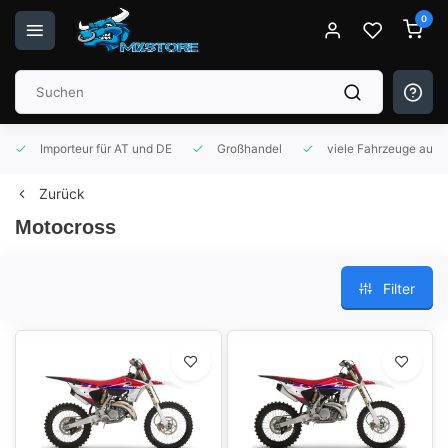
0
Importeur für AT und DE
Großhandel
viele Fahrzeuge auf 
Zurück
Motocross
Filter