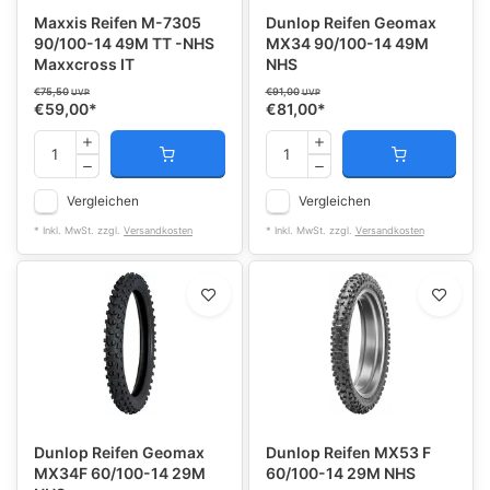
Maxxis Reifen M-7305
Dunlop Reifen Geomax
90/100-14 49M TT -NHS
MX34 90/100-14 49M
Maxxcross IT
NHS
€75,50
€91,00
UVP
UVP
€59,00
*
€81,00
*
Vergleichen
Vergleichen
* Inkl. MwSt. zzgl.
Versandkosten
* Inkl. MwSt. zzgl.
Versandkosten
Dunlop Reifen Geomax
Dunlop Reifen MX53 F
MX34F 60/100-14 29M
60/100-14 29M NHS