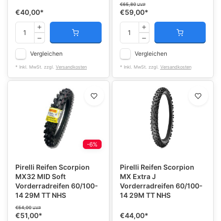
€65,80
UVP
€40,00
*
€59,00
*
Vergleichen
Vergleichen
* Inkl. MwSt. zzgl.
Versandkosten
* Inkl. MwSt. zzgl.
Versandkosten
-6%
Pirelli Reifen Scorpion
Pirelli Reifen Scorpion
MX32 MID Soft
MX Extra J
Vorderradreifen 60/100-
Vorderradreifen 60/100-
14 29M TT NHS
14 29M TT NHS
€54,00
UVP
€51,00
*
€44,00
*