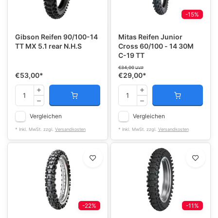
-15%
Gibson Reifen 90/100-14
Mitas Reifen Junior
TT MX 5.1 rear N.H.S
Cross 60/100 - 14 30M
C-19 TT
€34,00
UVP
€53,00
*
€29,00
*
Vergleichen
Vergleichen
* Inkl. MwSt. zzgl.
Versandkosten
* Inkl. MwSt. zzgl.
Versandkosten
-22%
-11%