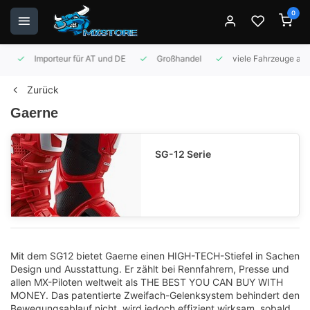
0
Importeur für AT und DE
Großhandel
viele Fahrzeuge auf 
Zurück
Gaerne
SG-12 Serie
Mit dem SG12 bietet Gaerne einen HIGH-TECH-Stiefel in Sachen
Design und Ausstattung. Er zählt bei Rennfahrern, Presse und
allen MX-Piloten weltweit als THE BEST YOU CAN BUY WITH
MONEY. Das patentierte Zweifach-Gelenksystem behindert den
Bewegungsablauf nicht, wird jedoch effizient wirksam, sobald