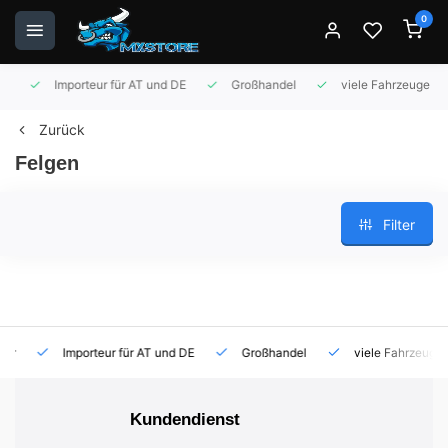
0
Importeur für AT und DE
Großhandel
viele Fahrzeuge auf 
Zurück
Felgen
Filter
Importeur für AT und DE
Großhandel
viele Fahrzeuge auf
Kundendienst