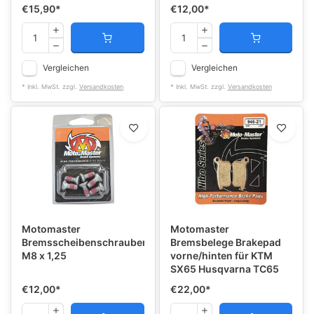
€15,90
*
€12,00
*
Vergleichen
Vergleichen
* Inkl. MwSt. zzgl.
Versandkosten
* Inkl. MwSt. zzgl.
Versandkosten
Motomaster
Motomaster
Bremsscheibenschrauben
Bremsbelege Brakepad
M8 x 1,25
vorne/hinten für KTM
SX65 Husqvarna TC65
€12,00
*
€22,00
*