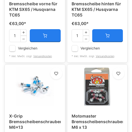
Bremsscheibe vorne für
Bremsscheibe hinten für
KTM SX65 / Husqvarna
KTM SX65 / Husqvarna
TC65
TC65
€63,00
*
€63,00
*
Vergleichen
Vergleichen
* Inkl. MwSt. zzgl.
Versandkosten
* Inkl. MwSt. zzgl.
Versandkosten
X-Grip
Motomaster
Bremsscheibenschrauben
Bremsscheibenschrauben
M6x13
M6 x 13