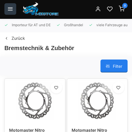
0
Importeur für AT und DE
Großhandel
viele Fahrzeuge auf 
Zurück
Bremstechnik & Zubehör
Filter
Motomaster Nitro
Motomaster Nitro